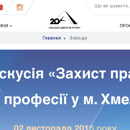
Що ви шукаєте..
ИНИ
ПРО
Главная
Заходи
скусія «Захист пр
х професії у м. Х
02 листопада 2016 року