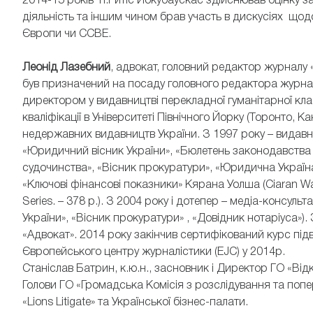
2014-15 років п.Ритіс Йокубаускас здійснював оцінку з
діяльність та іншим чином брав участь в дискусіях щодо
Європи чи CCBE.
Леонід Лазебний
, адвокат, головний редактор журналу 
був призначений на посаду головного редактора журна
директором у видавництві перекладної гуманітарної кл
кваліфікації в Університеті Північного Йорку (Торонто, 
недержавних видавництв України. З 1997 року – видавн
«Юридичний вісник України», «Бюлетень законодавства 
судочинства», «Вісник прокуратури», «Юридична Україна»
«Ключові фінансові показники» Кярана Уолша (Ciaran Wal
Series. – 378 p.). З 2004 року і дотепер – медіа-консуль
України», «Вісник прокуратури» , «Довідник нотаріуса»)
«Адвокат». 2014 року закінчив сертифікований курс під
Європейського центру журналістики (EJC) у 2014р.
Станіслав Батрин, к.ю.н., засновник і Директор ГО «Від
Голови ГО «Громадська Комісія з розслідування та поп
«Lions Litigate» та Української бізнес-палати.