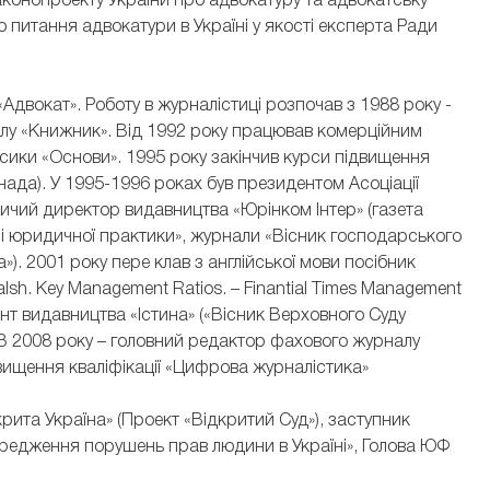
аконопроекту України про адвокатуру та адвокатську
 питання адвокатури в Україні у якості експерта Ради
«Адвокат». Роботу в журналістиці розпочав з 1988 року -
лу «Книжник». Від 1992 року працював комерційним
асики «Основи». 1995 року закінчив курси підвищення
Канада). У 1995-1996 роках був президентом Асоціації
ичий директор видавництва «Юрінком Інтер» (газета
і юридичної практики», журнали «Вісник господарського
). 2001 року пере клав з англійської мови посібник
sh. Key Management Ratios. – Finantial Times Management
тант видавництва «Істина» («Вісник Верховного Суду
. З 2008 року – головний редактор фахового журналу
вищення кваліфікації «Цифрова журналістика»
крита Україна» (Проект «Відкритий Суд»), заступник
ередження порушень прав людини в Україні», Голова ЮФ