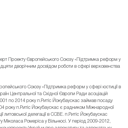
перт Проекту Європейського Союзу «Підтримка реформ у
двадцяти дворічним досвідом роботи в сфері верховенства
Європейського Союзу «Підтримка реформ у сфері юстиції в
країн Центральної та Східної Європи Ради асоціацій
2001 по 2014 року п.Ритіс Йокубаускас займав посаду
004 року п.Ритіс Йокубаускас є радником Міжнародної
ії литовської делегації в CCBE. п.Ритіс Йокубаускас
 Міколаса Ромеріса у Вільнюсі. У період 2009-2012,