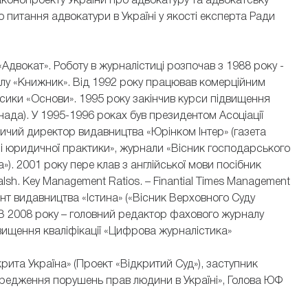
аконопроекту України про адвокатуру та адвокатську
 питання адвокатури в Україні у якості експерта Ради
«Адвокат». Роботу в журналістиці розпочав з 1988 року -
лу «Книжник». Від 1992 року працював комерційним
асики «Основи». 1995 року закінчив курси підвищення
Канада). У 1995-1996 роках був президентом Асоціації
ичий директор видавництва «Юрінком Інтер» (газета
і юридичної практики», журнали «Вісник господарського
). 2001 року пере клав з англійської мови посібник
sh. Key Management Ratios. – Finantial Times Management
тант видавництва «Істина» («Вісник Верховного Суду
. З 2008 року – головний редактор фахового журналу
вищення кваліфікації «Цифрова журналістика»
крита Україна» (Проект «Відкритий Суд»), заступник
ередження порушень прав людини в Україні», Голова ЮФ