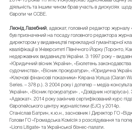
2014-15 років п.Ритіс Йокубаускас здійснював оцінку з
діяльність та іншим чином брав участь в дискусіях щодо
Європи чи CCBE.
Леонід Лазебний
, адвокат, головний редактор журналу 
був призначений на посаду головного редактора журна
директором у видавництві перекладної гуманітарної кл
кваліфікації в Університеті Північного Йорку (Торонто, 
недержавних видавництв України. З 1997 року – видавн
«Юридичний вісник України», «Бюлетень законодавства 
судочинства», «Вісник прокуратури», «Юридична Україна»
«Ключові фінансові показники» Кярана Уолша (Ciaran Wal
Series. – 378 p.). З 2004 року і дотепер – медіа-консуль
України», «Вісник прокуратури» , «Довідник нотаріуса»)
«Адвокат». 2014 року закінчив сертифікований курс під
Європейського центру журналістики (EJC) у 2014р.
Станіслав Батрин, к.ю.н., засновник і Директор ГО «Від
Голови ГО «Громадська Комісія з розслідування та поп
«Lions Litigate» та Української бізнес-палати.