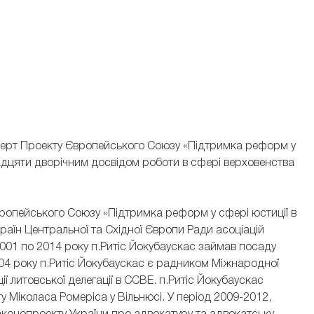
перт Проекту Європейського Союзу «Підтримка реформ у
двадцяти дворічним досвідом роботи в сфері верховенства
Європейського Союзу «Підтримка реформ у сфері юстиції в
країн Центральної та Східної Європи Ради асоціацій
2001 по 2014 року п.Ритіс Йокубаускас займав посаду
004 року п.Ритіс Йокубаускас є радником Міжнародної
ії литовської делегації в CCBE. п.Ритіс Йокубаускас
 Міколаса Ромеріса у Вільнюсі. У період 2009-2012,