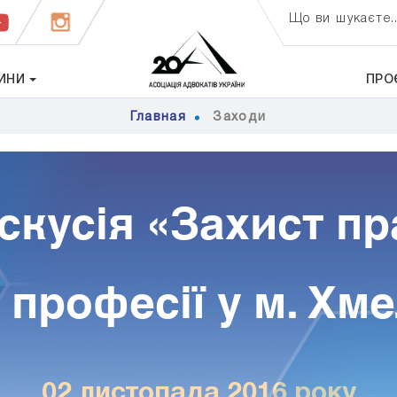
Що ви шукаєте..
ИНИ
ПРО
Главная
Заходи
скусія «Захист пр
х професії у м. Х
02 листопада 2016 року