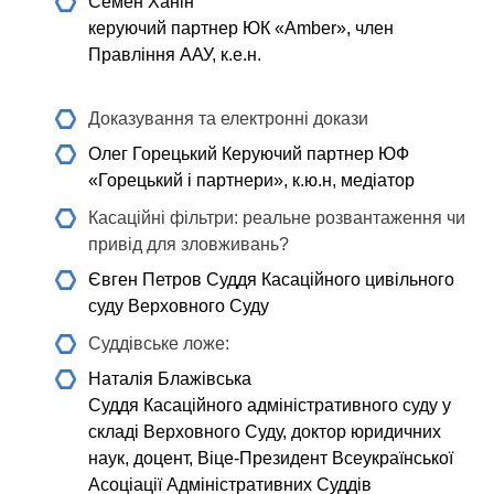
Семен Ханін
керуючий партнер ЮК «Amber», член
Правління ААУ, к.е.н.
Доказування та електронні докази
Олег Горецький
Керуючий партнер ЮФ
«Горецький і партнери», к.ю.н, медіатор
Касаційні фільтри: реальне розвантаження чи
привід для зловживань?
Євген Петров
Суддя Касаційного цивільного
суду Верховного Суду
Cуддівське ложе:
Наталія Блажівська
Суддя Касаційного адміністративного суду у
складі Верховного Суду, доктор юридичних
наук, доцент, Віце-Президент Всеукраїнської
Асоціації Адміністративних Суддів