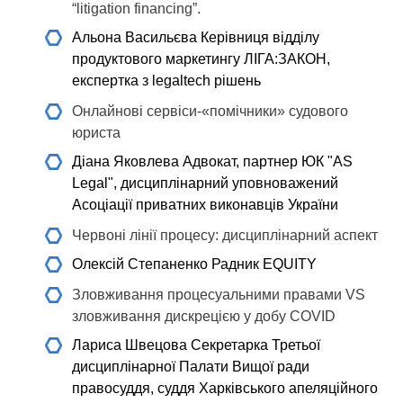
“litigation financing”.
Альона Васильєва
Керівниця відділу
продуктового маркетингу ЛІГА:ЗАКОН,
експертка з legaltech рішень
Онлайнові сервіси-«помічники» судового
юриста
Діана Яковлева
Адвокат, партнер ЮК "AS
Legal", дисциплінарний уповноважений
Асоціації приватних виконавців України
Червоні лінії процесу: дисциплінарний аспект
Олексій Степаненко
Радник EQUITY
Зловживання процесуальними правами VS
зловживання дискрецією у добу COVID
Лариса Швецова
Секретарка Третьої
дисциплінарної Палати Вищої ради
правосуддя, суддя Харківського апеляційного