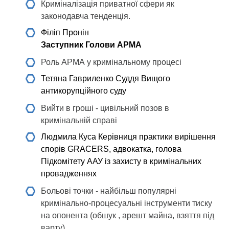
Криміналізація приватної сфери як
законодавча тенденція.
Філіп Пронін
Заступник Голови АРМА
Роль АРМА у кримінальному процесі
Тетяна Гавриленко
Суддя Вищого
антикорупційного суду
Вийти в гроші - цивільний позов в
кримінальній справі
Людмила Куса
Керівниця практики вирішення
спорів GRACERS, адвокатка, голова
Підкомітету ААУ із захисту в кримінальних
провадженнях
Больові точки - найбільш популярні
кримінально-процесуальні інструменти тиску
на опонента (обшук , арешт майна, взяття під
варту).