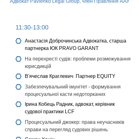
Адвокат Pavlenko Legal Group, член Правління ААУ
11:30-13:00
Анастасія Доброчинська
Адвокатка, старша
партнерка ЮК PRAVO GARANT
На перехресті судів: проблеми розмежування
юрисдикцій
В'ячеслав Краглевич
Партнер EQUITY
Забезпечувальний імунітет - формування
процесуальної касти недоторканих
Ірина Кобець
Радник, адвокат, керівник
судової практики LCF
Процесуальний джокер: права неучасників
справи на перегляд судових рішень