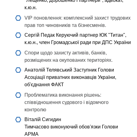
"Лещенко, Дорошенко і партнери", адвокат,
к.ю.н.
VIP поновлення: комплексний захист трудових
прав топ чиновників та бізнесменів.
Сергій Педак
Керуючий партнер ЮК "Титан",
к.ю.н., член Громадської ради при ДПС України
Спори щодо захисту активів, банків,
розміщених на окупованих територіях.
Анатолій Телявський
Заступник Голови
Асоціації приватних виконавців України,
об'єднання ФАКТ
Проблематика виконання рішень:
співвідношення судового і відомчого
контролю
Віталій Сигидин
Тимчасово виконуючий обов'язки Голови
АРМА