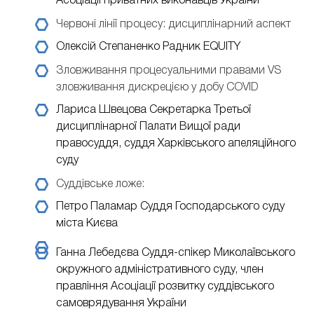
Асоціації приватних виконавців України
Червоні лінії процесу: дисциплінарний аспект
Олексій Степаненко
Радник EQUITY
Зловживання процесуальними правами VS
зловживання дискрецією у добу COVID
Лариса Швецова
Секретарка Третьої
дисциплінарної Палати Вищої ради
правосуддя, суддя Харківського апеляційного
суду
Суддівське ложе:
Петро Паламар
Суддя Господарського суду
міста Києва
Ганна Лебедєва
Суддя-спікер Миколаївського
окружного адміністративного суду, член
правління Асоціації розвитку суддівського
самоврядування України