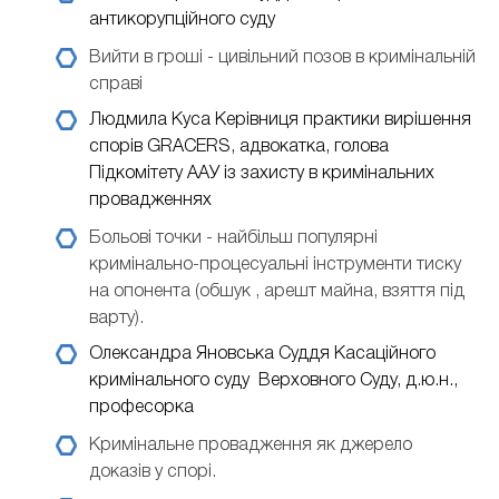
антикорупційного суду
Вийти в гроші - цивільний позов в кримінальній
справі
Людмила Куса
Керівниця практики вирішення
спорів GRACERS, адвокатка, голова
Підкомітету ААУ із захисту в кримінальних
провадженнях
Больові точки - найбільш популярні
кримінально-процесуальні інструменти тиску
на опонента (обшук , арешт майна, взяття під
варту).
Олександра Яновська
Суддя Касаційного
кримінального суду Верховного Суду, д.ю.н.,
професорка
Кримінальне провадження як джерело
доказів у спорі.