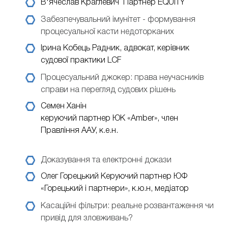
В'ячеслав Краглевич
Партнер EQUITY
Забезпечувальний імунітет - формування
процесуальної касти недоторканих
Ірина Кобець
Радник, адвокат, керівник
судової практики LCF
Процесуальний джокер: права неучасників
справи на перегляд судових рішень
Семен Ханін
керуючий партнер ЮК «Amber», член
Правління ААУ, к.е.н.
Доказування та електронні докази
Олег Горецький
Керуючий партнер ЮФ
«Горецький і партнери», к.ю.н, медіатор
Касаційні фільтри: реальне розвантаження чи
привід для зловживань?