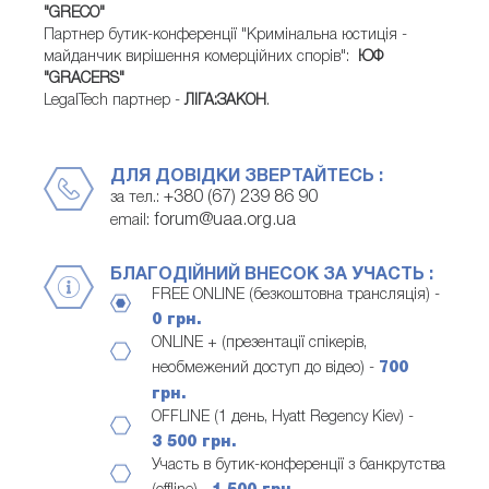
"
GRECO"
Партнер бутик-конференції "Кримінальна юстиція -
майданчик вирішення комерційних спорів":
ЮФ
"
GRACERS"
LegalTech партнер -
ЛІГА:ЗАКОН
.
ДЛЯ ДОВІДКИ ЗВЕРТАЙТЕСЬ :
+380 (67) 239 86 90
за тел.:
forum@uaa.org.ua
email:
БЛАГОДІЙНИЙ ВНЕСОК ЗА УЧАСТЬ :
FREE ONLINE (безкоштовна трансляція) -
0 грн.
ONLINE + (презентації спікерів,
необмежений доступ до відео) -
700
грн.
OFFLINE (1 день, Hyatt Regency Kiev) -
3 500 грн.
Участь в бутик-конференції з банкрутства