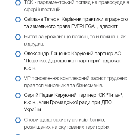
ТСК - парламентський погляд на правосуддя в
сфері інвестицій
Світлана Тетеря
Керівник практики аграрного
та земельного права EVERLEGAL, адвокат
Битва за урожай: що посієш, то й пожнеш, як
відсудиш
Олександр Лещенко
Керуючий партнер АО
"Лещенко, Дорошенко і партнери", адвокат,
к.ю.н.
VIP поновлення: комплексний захист трудових
прав топ чиновників та бізнесменів.
Сергій Педак
Керуючий партнер ЮК "Титан",
к.ю.н., член Громадської ради при ДПС
України
Спори щодо захисту активів, банків,
розміщених на окупованих територіях.