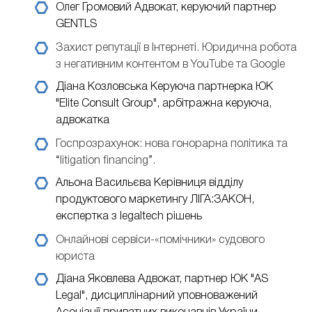
Олег Громовий
Адвокат, керуючий партнер
GENTLS
Захист репутації в Інтернеті. Юридична робота
з негативним контентом в YouTube та Google
Діана Козловська
Керуюча партнерка ЮК
"Elite Consult Group", арбітражна керуюча,
адвокатка
Госпрозрахунок: нова гонорарна політика та
“litigation financing”.
Альона Васильєва
Керівниця відділу
продуктового маркетингу ЛІГА:ЗАКОН,
експертка з legaltech рішень
Онлайнові сервіси-«помічники» судового
юриста
Діана Яковлева
Адвокат, партнер ЮК "AS
Legal", дисциплінарний уповноважений