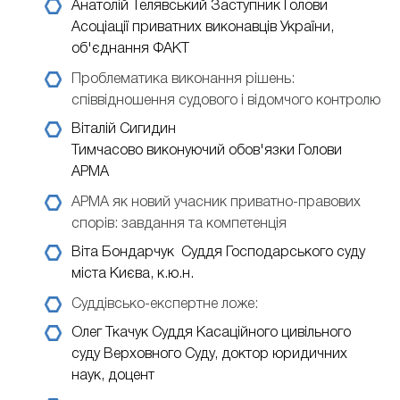
Анатолій Телявський
Заступник Голови
Асоціації приватних виконавців України,
об'єднання ФАКТ
Проблематика виконання рішень:
співвідношення судового і відомчого контролю
Віталій Сигидин
Тимчасово виконуючий обов'язки Голови
АРМА
АРМА як новий учасник приватно-правових
спорів: завдання та компетенція
Віта Бондарчук
Суддя Господарського суду
міста Києва, к.ю.н.
Суддівсько-експертне ложе:
Олег Ткачук
Суддя Касаційного цивільного
суду Верховного Суду, доктор юридичних
наук, доцент