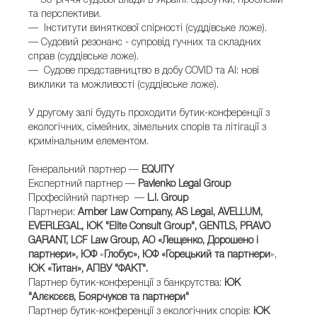
— 30-річчя судової влади в Україні. Здобутки, проблеми
та перспективи.
— Інститути виняткової спірності (суддівське ложе).
— Судовий резонанс - супровід гучних та складних
справ (суддівське ложе).
— Судове представництво в добу COVID та АІ: нові
виклики та можливості (суддівське ложе).
У другому залі будуть проходити бутик-конференції з
екологічних, сімейних, зімельних спорів та літігації з
кримінальним елементом.
Генеральний партнер —
EQUITY
Експертний партнер —
Pavlenko Legal Group
Професійний партнер
—
L.I. Group
Партнери:
Amber Law Company, AS Legal, AVELLUM,
EVERLEGAL,
ЮК "Elite Consult Group",
GENTLS, PRAVO
GARANT,
LCF Law Group, АО «Лещенко, Дорошено і
партнери», ЮФ
«
Глобус», ЮФ
«
Горецький та партнери
»,
ЮК
«Титан», АПВУ "
ФАКТ".
Партнер бутик-конференції з банкрутства:
ЮК
"Алєксєєв, Боярчуков та партнери"
Партнер бутик-конференції з екологічних спорів:
ЮК