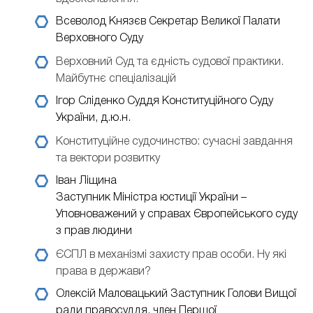
Всеволод Князєв
Секретар Великої Палати
Верховного Суду
Верховний Суд та єдність судової практики.
Майбутнє спеціалізацій
Ігор Сліденко
Суддя Конституційного Суду
України, д.ю.н.
Конституційне судочинство: сучасні завдання
та вектори розвитку
Іван Ліщина
Заступник Міністра юстиції України –
Уповноважений у справах Європейського суду
з прав людини
ЄСПЛ в механізмі захисту прав особи. Ну які
права в держави?
Олексій Маловацький
Заступник Голови Вищої
ради правосуддя, член Першої