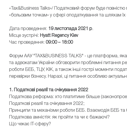
«Tax&Business Talks»/ Податковий форум буде повніст
«больовим точкам» у сфері оподаткування та шляхам їх
Дата проведення:
19 листопада 2021 р
.
Місце зустрічі:
Hyatt Regency Kiev
АННА ІГНАТЕНКО
РОМ
Час проведення:
09:00 – 18:00
Партнерка ID Legal Group
Керуючий 
Форум ААУ "TAX&BUSINESS TALKS" - це платформа, яка 
та адвокатам України обговорити проблемні питання 
роботи БЕБ, ТЦУ, КІК, а також інші гострі моменти пода
перевірки бізнесу. Наразі, ці питання особливо актуаль
1. Податкові реалії та очікування 2022
Податкова реформа: хто платитиме більше (законопроек
Податкові реалії та очікування 2022;
Принципи та механізми роботи БЕБ. Взаємодія БЕБ та б
Податкова амністія: як пройти та чи є бажаючі?
Що чекає IT-сферу?