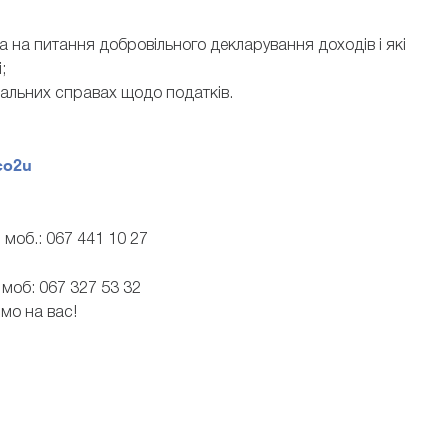
 на питання добровільного декларування доходів і які
;
нальних справах щодо податків.
hco2u
л. моб.: 067 441 10 27
. моб: 067 327 53 32
ємо на вас!