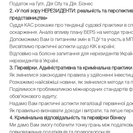
Податок на Гугл, Дія City та Дія. Бізнес
2. «У полі зору НЕРЕЗИДЕНТИ: реальність та перспективи.
представництва»
Суддя КАС розкаже про тенденції судової практики в с
оскарження. Аналіз впливу плану BEPS на методи тран
Допоможемо Вам із питанням змін в ТЦУ та участь в МГ
Висвітлимо практичні аспекти щодо КІК в країні;
Відповімо на болісне запитання для нерезидентів Украї
нерезидентів в Україні.
3. Перевірки. Адміністративна та кримінальна практики
Як змінилися законодавчі правила у здійсненні інвестиц
Розкажемо найсвіжіші новини, як змінилися методи та п
Поділимося проблематикою міжнародних стандартів фіна
обов’язкового аудиту;
Надамо Вам практичні аспекти легалізації первинної док
Як правильно визнавати доходи і витрати, та легше пе
4. Кримінальна відповідальність та перевірки бізнесу
Ми дамо Вам змогу побачити тонку грань між податков
повноваження податківців та правоохоронців;