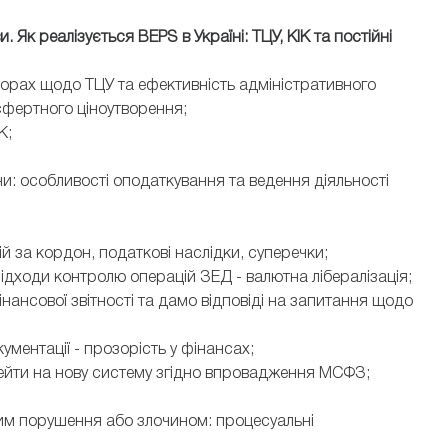
 Як реалізується BEPS в Україні: ТЦУ, КІК та постійні
порах щодо ТЦУ та ефективність адміністративного
сфертного ціноутворення;
К;
ни: особливості оподаткування та ведення діяльності
ій за кордон, податкові наслідки, суперечки;
ідходи контролю операцій ЗЕД - валютна лібералізація;
нсової звітності та дамо відповіді на запитання щодо
ументації - прозорість у фінансах;
рейти на нову систему згідно впровадження МСФЗ;
им порушення або злочином: процесуальні