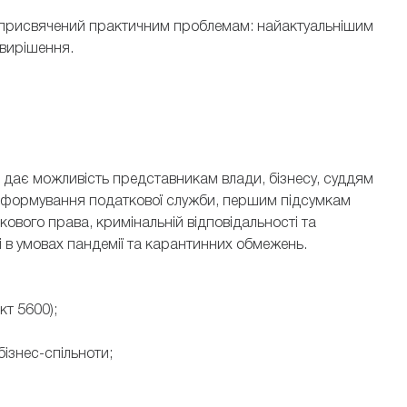
ю присвячений практичним проблемам: найактуальнішим
 вирішення.
ВЕРОНІКА ЗАРУБ
АН ЗАГРІЯ
Юристка ЮК АМБЕР, адвокатка, м
партнер PRAVO GARANT
права
дає можливість представникам влади, бізнесу, суддям
реформування податкової служби, першим підсумкам
ткового права, кримінальній відповідальності та
ні в умовах пандемії та карантинних обмежень.
т 5600);
ізнес-спільноти;