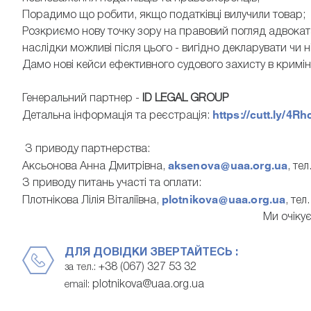
Порадимо що робити, якщо податківці вилучили товар;
Розкриємо нову точку зору на правовий погляд адвоката
наслідки можливі після цього - вигідно декларувати чи ні
Дамо нові кейси ефективного судового захисту в кримі
Генеральний партнер -
ID LEGAL GROUP
https://cutt.ly/4R
Детальна інформація та реєстрація:
З приводу партнерства:
aksenova@uaa.org.ua
Аксьонова Анна Дмитрівна,
, те
З приводу питань участі та оплати:
plotnikova@uaa.org.ua
Плотнікова Лілія Віталіївна,
, тел
Ми очіку
ДЛЯ ДОВІДКИ ЗВЕРТАЙТЕСЬ :
+38 (067) 327 53 32
за тел.:
plotnikova@uaa.org.ua
email: