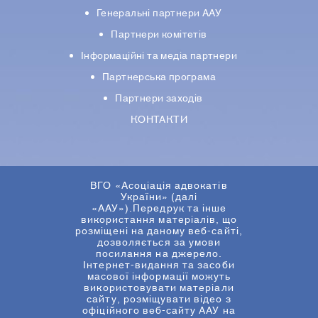
Генеральні партнери ААУ
Партнери комiтетiв
Iнформацiйнi та медіа партнери
Партнерська програма
Партнери заходів
КОНТАКТИ
ВГО «Асоціація адвокатів
України» (далі
«ААУ»).Передрук та інше
використання матеріалів, що
розміщені на даному веб-сайті,
дозволяється за умови
посилання на джерело.
Інтернет-видання та засоби
масової інформації можуть
використовувати матеріали
сайту, розміщувати відео з
офіційного веб-сайту ААУ на