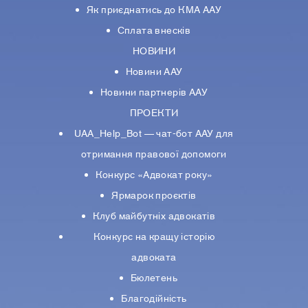
Як приєднатись до КМА ААУ
Сплата внесків
НОВИНИ
Новини ААУ
Новини партнерiв ААУ
ПРОЕКТИ
UAA_Help_Bot — чат-бот ААУ для
отримання правової допомоги
Конкурс «Адвокат року»
Ярмарок проєктів
Клуб майбутніх адвокатів
Конкурс на кращу історію
адвоката
Бюлетень
Благодійність