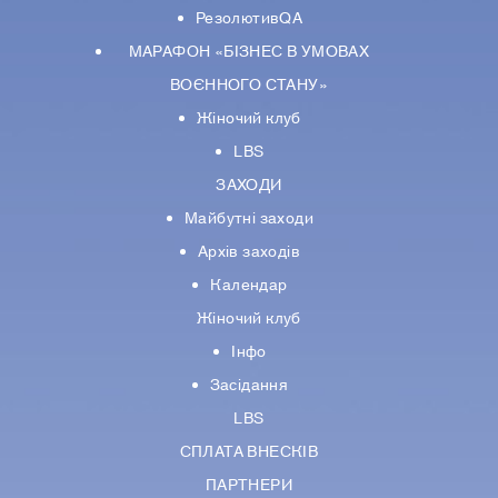
РезолютивQA
МАРАФОН «БІЗНЕС В УМОВАХ
ВОЄННОГО СТАНУ»
Жіночий клуб
LBS
ЗАХОДИ
Майбутні заходи
Архів заходів
Календар
Жіночий клуб
Інфо
Засідання
LBS
СПЛАТА ВНЕСКІВ
ПАРТНЕРИ