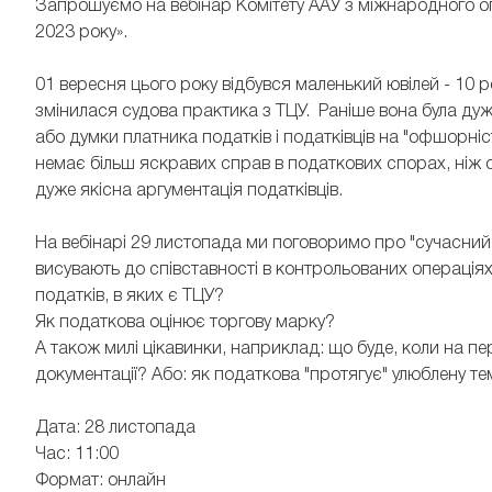
Запрошуємо на вебінар Комітету ААУ з міжнародного о
2023 року».
01 вересня цього року відбувся маленький ювілей - 10 р
змінилася судова практика з ТЦУ. Раніше вона була дуже
або думки платника податків і податківців на "офшорніст
немає більш яскравих справ в податкових спорах, ніж 
дуже якісна аргументація податківців.
На вебінарі 29 листопада ми поговоримо про "сучасний в
висувають до співставності в контрольованих операціях?
податків, в яких є ТЦУ?
Як податкова оцінює торгову марку?
А також милі цікавинки, наприклад: що буде, коли на пер
документації? Або: як податкова "протягує" улюблену тем
Дата: 28 листопада
Час: 11:00
Формат: онлайн