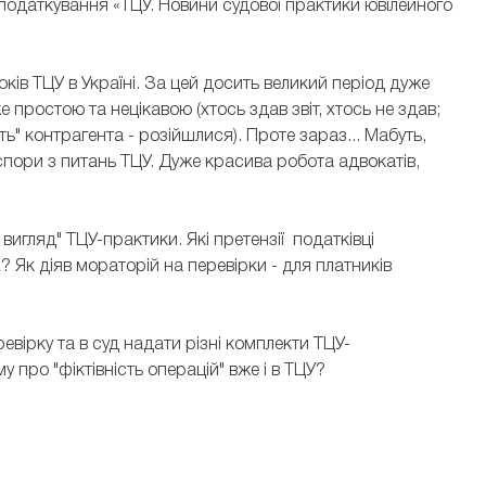
податкування «ТЦУ. Новини судової практики ювілейного
оків ТЦУ в Україні. За цей досить великий період дуже
 простою та нецікавою (хтось здав звіт, хтось не здав;
ь" контрагента - розійшлися). Проте зараз... Мабуть,
спори з питань ТЦУ. Дуже красива робота адвокатів,
игляд" ТЦУ-практики. Які претензії податківці
 Як діяв мораторій на перевірки - для платників
евірку та в суд надати різні комплекти ТЦУ-
у про "фіктівність операцій" вже і в ТЦУ?