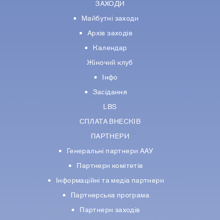
ЗАХОДИ
Майбутні заходи
Архів заходів
Календар
Жіночий клуб
Інфо
Засідання
LBS
СПЛАТА ВНЕСКІВ
ПАРТНЕРИ
Генеральні партнери ААУ
Партнери комiтетiв
Iнформацiйнi та медіа партнери
Партнерська програма
Партнери заходів