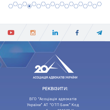
2
4
6
8
10
12
14
16
18
20
1
3
5
7
9
11
13
15
17
19
ПIДПИСАТИСЯ
Ваш e-mail
РЕКВІЗИТИ:
ВГО “Асоціація адвокатів
України” АТ “ОТП Банк” Код