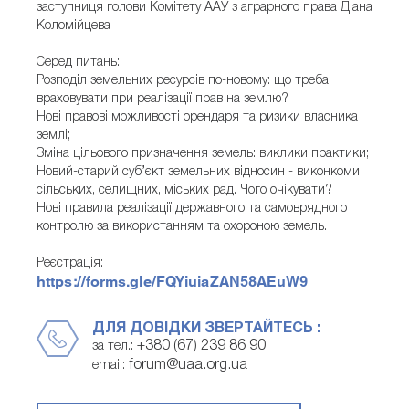
заступниця голови Комітету ААУ з аграрного права Діана
Коломійцева
Серед питань:
Розподіл земельних ресурсів по-новому: що треба
враховувати при реалізації прав на землю?
Нові правові можливості орендаря та ризики власника
землі;
Зміна цільового призначення земель: виклики практики;
Новий-старий суб’єкт земельних відносин - виконкоми
сільських, селищних, міських рад. Чого очікувати?
Нові правила реалізації державного та самоврядного
контролю за використанням та охороною земель.
Реєстрація:
https://forms.gle/FQYiuiaZAN58AEuW9
ДЛЯ ДОВІДКИ ЗВЕРТАЙТЕСЬ :
+380 (67) 239 86 90
за тел.:
forum@uaa.org.ua
email: