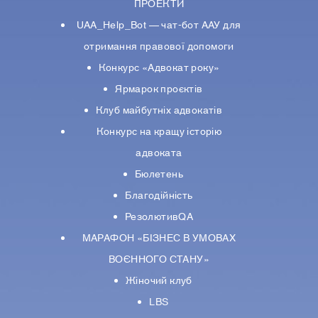
ПРОЕКТИ
UAA_Help_Bot — чат-бот ААУ для
отримання правової допомоги
Конкурс «Адвокат року»
Ярмарок проєктів
Клуб майбутніх адвокатів
Конкурс на кращу історію
адвоката
Бюлетень
Благодійність
РезолютивQA
МАРАФОН «БІЗНЕС В УМОВАХ
ВОЄННОГО СТАНУ»
Жіночий клуб
LBS