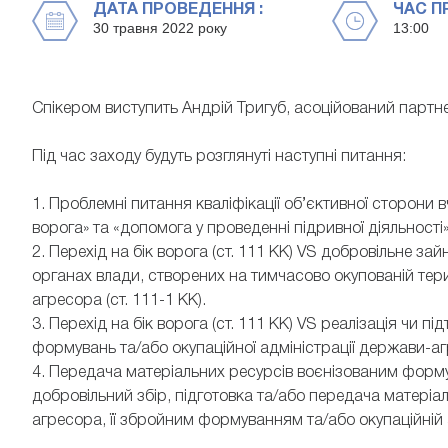
ДАТА ПРОВЕДЕННЯ :
ЧАС П
30 травня 2022 року
13:00
Спікером виступить Андрій Тригуб, асоційований партне
Під час заходу будуть розглянуті наступні питання:
1. Проблемні питання кваліфікації об’єктивної сторони 
ворога» та «допомога у проведенні підривної діяльності
2. Перехід на бік ворога (ст. 111 КК) VS добровільне 
органах влади, створених на тимчасово окупованій терито
агресора (ст. 111-1 КК).
3. Перехід на бік ворога (ст. 111 КК) VS реалізація чи 
формувань та/або окупаційної адміністрації держави-агр
4. Передача матеріальних ресурсів воєнізованим форм
добровільний збір, підготовка та/або передача матеріа
агресора, її збройним формуванням та/або окупаційній а