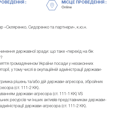
РОВЕДЕННЯ :
МІСЦЕ ПРОВЕДЕННЯ :
Online
р «Скляренко, Сидоренко та партнери», к.ю.н.
вчинення державної зради: що таке «перехід на бік
»?
зайняття громадянином України посади у незаконних
рії, у тому числі в окупаційній адміністрації держави-
підтримка рішень та/або дій держави-агресора, збройних
есора (ст. 111-2 КК).
уванням держави-агресора (ст. 111-1 КК) VS
льних ресурсів чи інших активів представникам держави-
дміністрації держави-агресора (ст. 111-2 КК).