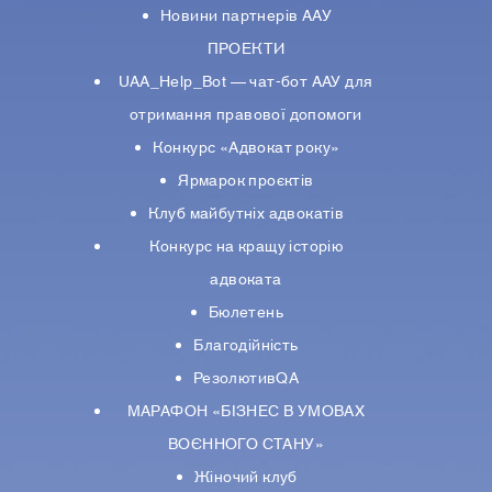
Новини партнерiв ААУ
ПРОЕКТИ
UAA_Help_Bot — чат-бот ААУ для
отримання правової допомоги
Конкурс «Адвокат року»
Ярмарок проєктів
Клуб майбутніх адвокатів
Конкурс на кращу історію
адвоката
Бюлетень
Благодійність
РезолютивQA
МАРАФОН «БІЗНЕС В УМОВАХ
ВОЄННОГО СТАНУ»
Жіночий клуб