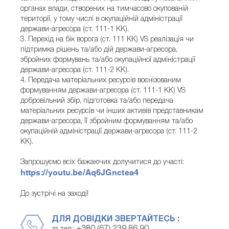
органах влади, створених на тимчасово окупованій
території, у тому числі в окупаційній адміністрації
держави-агресора (ст. 111-1 КК).
3. Перехід на бік ворога (ст. 111 КК) VS реалізація чи
підтримка рішень та/або дій держави-агресора,
збройних формувань та/або окупаційної адміністрації
держави-агресора (ст. 111-2 КК).
4. Передача матеріальних ресурсів воєнізованим
формуванням держави-агресора (ст. 111-1 КК) VS
добровільний збір, підготовка та/або передача
матеріальних ресурсів чи інших активів представникам
держави-агресора, її збройним формуванням та/або
окупаційній адміністрації держави-агресора (ст. 111-2
КК).
Запрошуємо всіх бажаючих долучитися до участі:
https://youtu.be/Aq6JGnctea4
До зустрічі на заході!
ДЛЯ ДОВІДКИ ЗВЕРТАЙТЕСЬ :