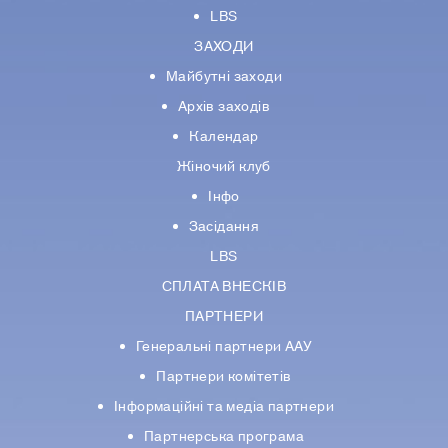
LBS
ЗАХОДИ
Майбутні заходи
Архів заходів
Календар
Жіночий клуб
Інфо
Засідання
LBS
СПЛАТА ВНЕСКІВ
ПАРТНЕРИ
Генеральні партнери ААУ
Партнери комiтетiв
Iнформацiйнi та медіа партнери
Партнерська програма