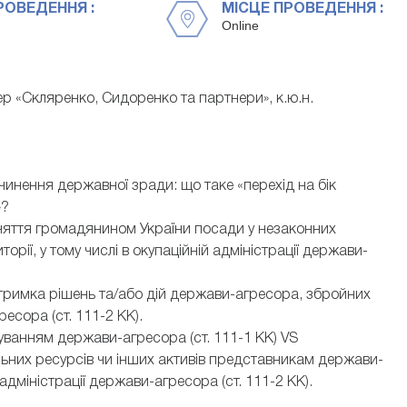
РОВЕДЕННЯ :
МІСЦЕ ПРОВЕДЕННЯ :
Online
р «Скляренко, Сидоренко та партнери», к.ю.н.
вчинення державної зради: що таке «перехід на бік
»?
зайняття громадянином України посади у незаконних
рії, у тому числі в окупаційній адміністрації держави-
підтримка рішень та/або дій держави-агресора, збройних
есора (ст. 111-2 КК).
уванням держави-агресора (ст. 111-1 КК) VS
льних ресурсів чи інших активів представникам держави-
дміністрації держави-агресора (ст. 111-2 КК).