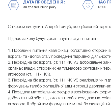
ДАТА ПРОВЕДЕННЯ :
ЧАС П
30 травня 2022 року
13:00
Спікером виступить Андрій Тригуб, асоційований партне
Під час заходу будуть розглянуті наступні питання:
1. Проблемні питання кваліфікації об’єктивної сторони 
ворога» та «допомога у проведенні підривної діяльності
2. Перехід на бік ворога (ст. 111 КК) VS добровільне 
органах влади, створених на тимчасово окупованій терито
агресора (ст. 111-1 КК).
3. Перехід на бік ворога (ст. 111 КК) VS реалізація чи 
формувань та/або окупаційної адміністрації держави-агр
4. Передача матеріальних ресурсів воєнізованим форм
добровільний збір, підготовка та/або передача матеріа
агресора, її збройним формуванням та/або окупаційній а