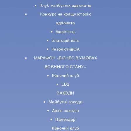
Клуб майбутніх адвокатів
Конкурс на кращу історію
адвоката
Бюлетень
Благодійність
РезолютивQA
МАРАФОН «БІЗНЕС В УМОВАХ
ВОЄННОГО СТАНУ»
Жіночий клуб
LBS
ЗАХОДИ
Майбутні заходи
Архів заходів
Календар
Жіночий клуб