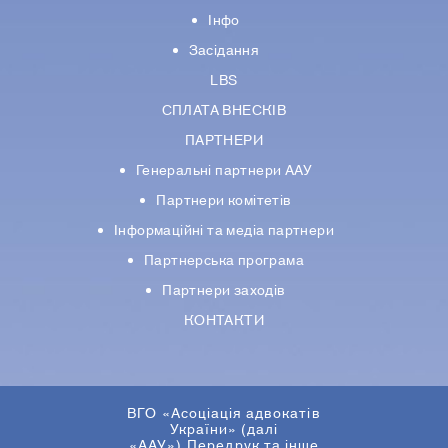
Інфо
Засідання
LBS
СПЛАТА ВНЕСКІВ
ПАРТНЕРИ
Генеральні партнери ААУ
Партнери комiтетiв
Iнформацiйнi та медіа партнери
Партнерська програма
Партнери заходів
КОНТАКТИ
ВГО «Асоціація адвокатів
України» (далі
«ААУ»).Передрук та інше