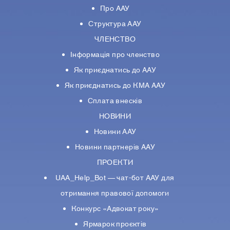
Про ААУ
Структура ААУ
ЧЛЕНСТВО
Інформація про членство
Як приєднатись до ААУ
Як приєднатись до КМА ААУ
Сплата внесків
НОВИНИ
Новини ААУ
Новини партнерiв ААУ
ПРОЕКТИ
UAA_Help_Bot — чат-бот ААУ для
отримання правової допомоги
Конкурс «Адвокат року»
Ярмарок проєктів