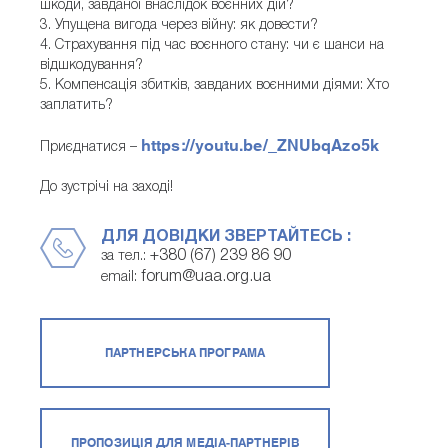
шкоди, завданої внаслідок воєнних дій?
3. Упущена вигода через війну: як довести?
4. Страхування під час воєнного стану: чи є шанси на
відшкодування?
5. Компенсація збитків, завданих воєнними діями: Хто
заплатить?
https://youtu.be/_ZNUbqAzo5k
Приєднатися –
До зустрічі на заході!
ДЛЯ ДОВІДКИ ЗВЕРТАЙТЕСЬ :
+380 (67) 239 86 90
за тел.:
forum@uaa.org.ua
email:
ПАРТНЕРСЬКА ПРОГРАМА
ПРОПОЗИЦІЯ ДЛЯ МЕДІА-ПАРТНЕРІВ