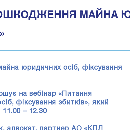
ПОШКОДЖЕННЯ МАЙНА Ю
»
айна юридичних осіб, фіксування
рошує на вебінар «Питання
б, фіксування збитків», який
 11.00 – 12.30
к, адвокат, партнер АО «КПД