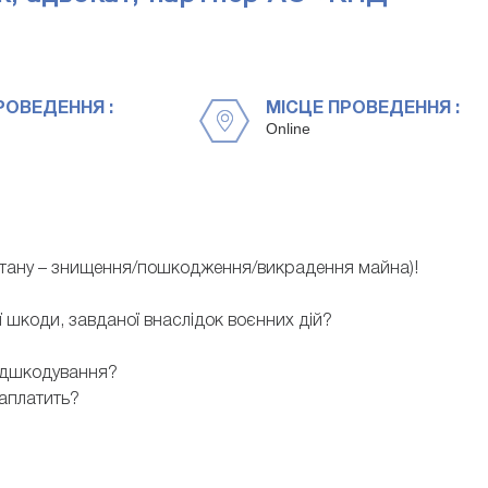
РОВЕДЕННЯ :
МІСЦЕ ПРОВЕДЕННЯ :
Online
 стану – знищення/пошкодження/викрадення майна)!
 шкоди, завданої внаслідок воєнних дій?
відшкодування?
заплатить?