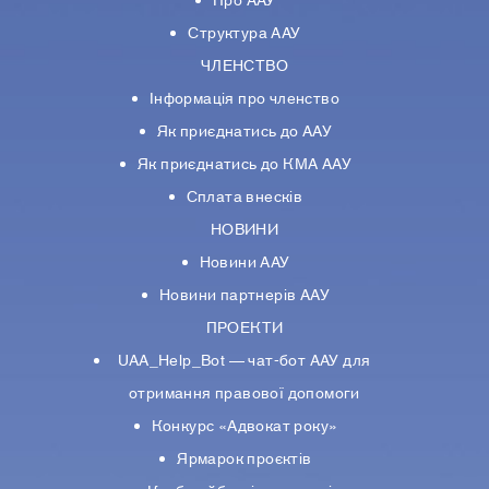
Про ААУ
Структура ААУ
ЧЛЕНСТВО
Інформація про членство
Як приєднатись до ААУ
Як приєднатись до КМА ААУ
Сплата внесків
НОВИНИ
Новини ААУ
Новини партнерiв ААУ
ПРОЕКТИ
UAA_Help_Bot — чат-бот ААУ для
отримання правової допомоги
Конкурс «Адвокат року»
Ярмарок проєктів