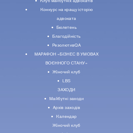
Клуб майбутніх адвокатів
Конкурс на кращу історію
адвоката
Бюлетень
Благодійність
РезолютивQA
МАРАФОН «БІЗНЕС В УМОВАХ
ВОЄННОГО СТАНУ»
Жіночий клуб
LBS
ЗАХОДИ
Майбутні заходи
Архів заходів
Календар
Жіночий клуб