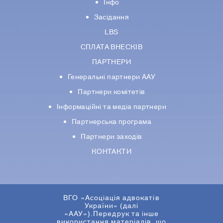
Інфо
Засідання
LBS
СПЛАТА ВНЕСКІВ
ПАРТНЕРИ
Генеральні партнери ААУ
Партнери комiтетiв
Iнформацiйнi та медіа партнери
Партнерська програма
Партнери заходів
КОНТАКТИ
ВГО «Асоціація адвокатів
України» (далі
«ААУ»).Передрук та інше
використання матеріалів, що