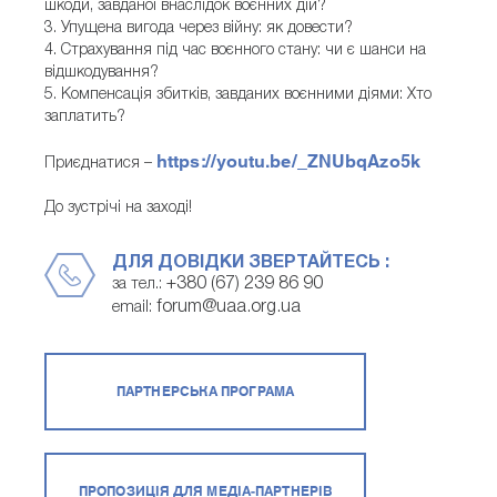
шкоди, завданої внаслідок воєнних дій?
3. Упущена вигода через війну: як довести?
4. Страхування під час воєнного стану: чи є шанси на
відшкодування?
5. Компенсація збитків, завданих воєнними діями: Хто
заплатить?
https://youtu.be/_ZNUbqAzo5k
Приєднатися –
До зустрічі на заході!
ДЛЯ ДОВІДКИ ЗВЕРТАЙТЕСЬ :
+380 (67) 239 86 90
за тел.:
forum@uaa.org.ua
email:
ПАРТНЕРСЬКА ПРОГРАМА
ПРОПОЗИЦІЯ ДЛЯ МЕДІА-ПАРТНЕРІВ