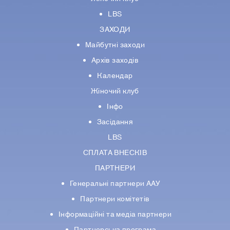
LBS
ЗАХОДИ
Майбутні заходи
Архів заходів
Календар
Жіночий клуб
Інфо
Засідання
LBS
СПЛАТА ВНЕСКІВ
ПАРТНЕРИ
Генеральні партнери ААУ
Партнери комiтетiв
Iнформацiйнi та медіа партнери