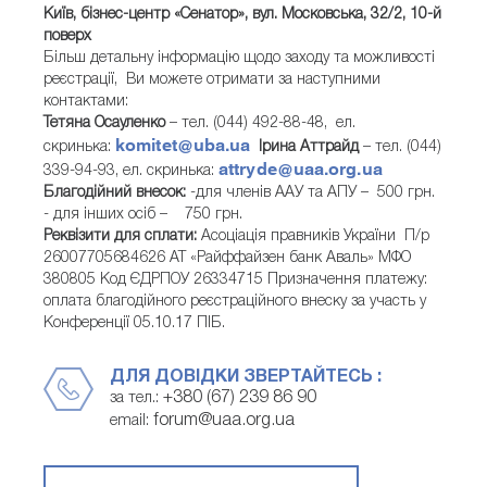
Київ, бізнес-центр «Сенатор», вул. Московська, 32/2, 10-й
поверх
Більш детальну інформацію щодо заходу та можливості
реєстрації, Ви можете отримати за наступними
контактами:
Тетяна Осауленко
– тел. (044) 492-88-48, ел.
komitet@uba.ua
скринька:
Ірина Аттрайд
– тел. (044)
attryde@uaa.org.ua
339-94-93, ел. скринька:
Благодійний внесок:
-для членів ААУ та АПУ – 500 грн.
- для інших осіб – 750 грн.
Реквізити для сплати:
Асоціація правників України П/р
26007705684626 АТ «Райффайзен банк Аваль» МФО
380805 Код ЄДРПОУ 26334715 Призначення платежу:
оплата благодійного реєстраційного внеску за участь у
Конференції 05.10.17 ПІБ.
ДЛЯ ДОВІДКИ ЗВЕРТАЙТЕСЬ :
+380 (67) 239 86 90
за тел.:
forum@uaa.org.ua
email: