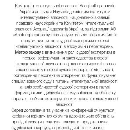
Комітет інтелектуальної власності Асоціації правників
України спільно з Науково-дослідним інститутом
інтелектуальної власності Національної академії
правових наук України та Комітетом інтелектуальної
власності Асоціації адвокатів України, за підтримки АО
«Арцінгер» запрошує вас долучитись до теоретичних та
практичних питань судової експертизи в сфері
інтелектуальної власності в епоху змін і перетворень.
Метою заходу
є визначення ролі судової експертизи в
процесі реформування законодавства в сфері
інтелектуальної власності; оцінка ефективності нового
законопроекту в сфері судово-експертної діяльності;
обговорення перспектив створення та функціонування
спеціалізованого суду з питань інтелектуальної власності;
аналіз особливостей судової експертизи в галузі
фармацевтики; дискусія на тему оцінювання збитків у
справах, пов’язаних з порушенням права інтелектуальної
власності.
Серед доповідачів та учасників конференції очікуються
керівники юридичних фірм та адвокатських об’єднань,
провідні юристи-практики, адвокати, представники
суддівського корпусу, державні діячі та вітчизняні