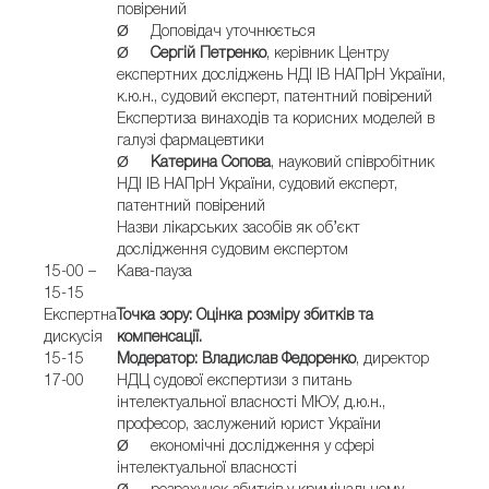
повірений
Ø Доповідач уточнюється
Ø
Сергій Петренко
, керівник Центру
експертних досліджень НДІ ІВ НАПрН України,
к.ю.н., судовий експерт, патентний повірений
Експертиза винаходів та корисних моделей в
галузі фармацевтики
Ø
Катерина Сопова
, науковий співробітник
НДІ ІВ НАПрН України, судовий експерт,
патентний повірений
Назви лікарських засобів як об’єкт
дослідження судовим експертом
15-00 –
Кава-пауза
15-15
Експертна
Т
очка зору: Оцінка розміру збитків та
дискусія
компенсації.
15-15
Модератор: Владислав Федоренко
, директор
17-00
НДЦ судової експертизи з питань
інтелектуальної власності МЮУ, д.ю.н.,
професор, заслужений юрист України
Ø економічні дослідження у сфері
інтелектуальної власності