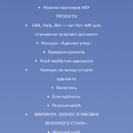
Новини партнерiв ААУ
ПРОЕКТИ
UAA_Help_Bot — чат-бот ААУ для
отримання правової допомоги
Конкурс «Адвокат року»
Ярмарок проєктів
Клуб майбутніх адвокатів
Конкурс на кращу історію
адвоката
Бюлетень
Благодійність
РезолютивQA
МАРАФОН «БІЗНЕС В УМОВАХ
ВОЄННОГО СТАНУ»
Жіночий клуб