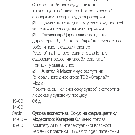
Створення Вищого суду з питань
інтелектуальної власності та роль судової
експертизи в розрізі судової реформи
Ø Докази та доказування у судовому процесі
за новими процесуальними нормами
Ø
Олександр Дорошенко
, заступник
директора НДІ ІВ НАПрН України з експертної
роботи, к.ю.н., судовий експерт
Рецензії та інші висновки спеціалістів у
судовому процесі як засоби реалізації
принципу змагальності
Ø
Анатолій Максимчук
, заступник
Генерального директора ТОВ «Старлайт
Медіа»
Практика оцінки висновку судової експертизи
як доказ у судовому процесу
13-00
Обід
14-00
Сесія ІІ
Судова експертиза. Фокус на фармацевтику
14-00 –
Модератор
:
Катерина Олійник
, голова
15-00
Комітету АПУ з інтелектуальної власності,
керівник практики ІВ АО Arzinger, патентний