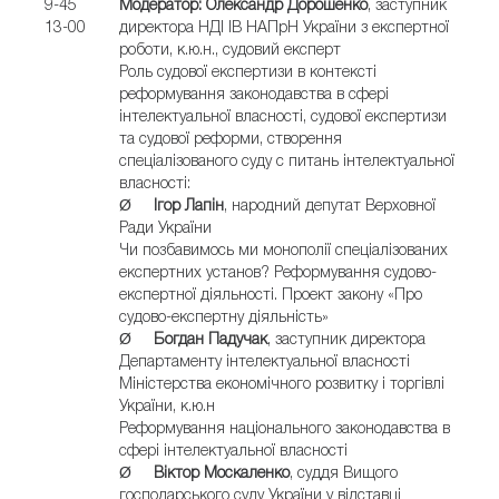
9-45
Модератор: Олександр Дорошенко
, заступник
13-00
директора НДІ ІВ НАПрН України з експертної
роботи, к.ю.н., судовий експерт
Роль судової експертизи в контексті
реформування законодавства в сфері
інтелектуальної власності, судової експертизи
та судової реформи, створення
спеціалізованого суду с питань інтелектуальної
власності:
Ø
Ігор Лапін
, народний депутат Верховної
Ради України
Чи позбавимось ми монополії спеціалізованих
експертних установ? Реформування судово-
експертної діяльності. Проект закону «Про
судово-експертну діяльність»
Ø
Богдан Падучак
, заступник директора
Департаменту інтелектуальної власності
Міністерства економічного розвитку і торгівлі
України, к.ю.н
Реформування національного законодавства в
сфері інтелектуальної власності
Ø
Віктор Москаленко
, суддя Вищого
господарського суду України у відставці