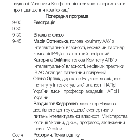
науковці. Учасники Конференції отримають сертифікати
про підвищення кваліфікації.
Попередня програма
9-00
Реєстрація
9-30
9-30
Вітальне слово
9-45
Марія Ортинська
, голова комітету ААУ з
інтелектуальної власності, керуючий партнер
компанії IPStyle, патентний повірений
Катерина Олійник
, голова Комітету АПУ з
інтелектуальної власності, керівник практики
ІВ АО Arzinger, патентний повірений
Олена Орлюк
, директор Науково-дослідного
інституту інтелектуальної вланості НАПрН
України, д.ю.н., професор, академік НАПрН
України
Владислав Федоренко
, директор Науково-
дослідного центру судової експертизи з
питань інтелектуальної власності Міністерства
юстиції України, д.ю.н., професор, заслужений
юрист України
Сесія І
Реформи. Точка відліку