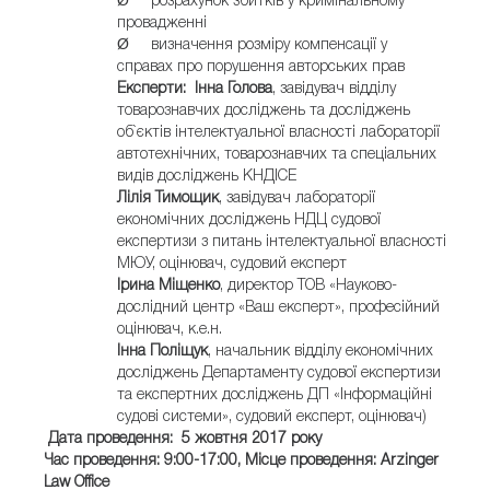
Ø розрахунок збитків у кримінальному
провадженні
Ø визначення розміру компенсації у
справах про порушення авторських прав
Експерти
:
Інна Голова
, завідувач відділу
товарознавчих досліджень та досліджень
об`єктів інтелектуальної власності лабораторії
автотехнічних, товарознавчих та спеціальних
видів досліджень КНДІСЕ
Лілія Тимощик
, завідувач лабораторії
економічних досліджень НДЦ судової
експертизи з питань інтелектуальної власності
МЮУ, оцінювач, судовий експерт
Ірина Міщенко
, директор ТОВ «Науково-
дослідний центр «Ваш експерт», професійний
оцінювач, к.е.н.
Інна Поліщук
, начальник відділу економічних
досліджень Департаменту судової експертизи
та експертних досліджень ДП «Інформаційні
судові системи», судовий експерт, оцінювач)
Дата проведення: 5 жовтня 2017 року
Час проведення: 9:00-17:00,
Місце проведення: Arzinger
Law Office