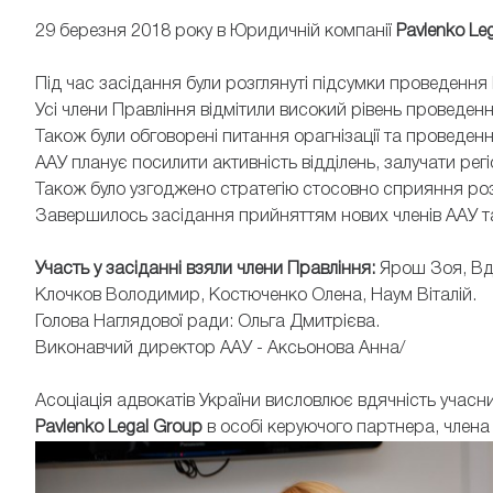
29 березня 2018 року в Юридичній компанії
Pavlenko Le
Під час засідання були розглянуті підсумки проведення
Усі члени Правління відмітили високий рівень проведенн
Також були обговорені питання орагнізації та проведення
ААУ планує посилити активність відділень, залучати регіо
Також було узгоджено стратегію стосовно сприяння розв
Завершилось засідання прийняттям нових членів ААУ та
Участь у засіданні взяли члени Правління:
Ярош Зоя, Вдо
Клочков Володимир, Костюченко Олена, Наум Віталій.
Голова Наглядової ради: Ольга Дмитрієва.
Виконавчий директор ААУ - Аксьонова Анна/
Асоціація адвокатів України висловлює вдячність учасн
Pavlenko Legal Group
в особі керуючого партнера, члена