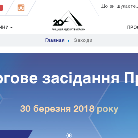
Що ви шукаєте..
ИНИ
ПРО
Главная
Заходи
ргове засідання П
30 березня 2018 року