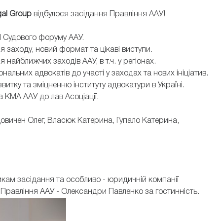
gal Group
відбулося засідання Правління ААУ!
 І Судового форуму ААУ.
я заходу, новий формат та цікаві виступи.
 найближчих заходів ААУ, в т.ч. у регіонах.
нальних адвокатів до участі у заходах та нових ініціатив.
итку та зміцненню інституту адвокатури в Україні.
 КМА ААУ до лав Асоціації.
вичен Олег, Власюк Катерина, Гупало Катерина,
икам засідання та особливо - юридичній компанії
 Правління ААУ - Олександри Павленко за гостинність.