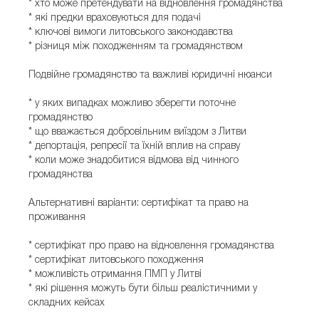
* хто може претендувати на відновлення громадянства
* які предки враховуються для подачі
* ключові вимоги литовського законодавства
* різниця між походженням та громадянством
Подвійне громадянство та важливі юридичні нюанси
* у яких випадках можливо зберегти поточне
громадянство
* що вважається добровільним виїздом з Литви
* депортація, репресії та їхній вплив на справу
* коли може знадобитися відмова від чинного
громадянства
Альтернативні варіанти: сертифікат та право на
проживання
* сертифікат про право на відновлення громадянства
* сертифікат литовського походження
* можливість отримання ПМП у Литві
* які рішення можуть бути більш реалістичними у
складних кейсах