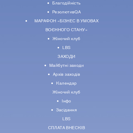
Благодійність
РезолютивQA
МАРАФОН «БІЗНЕС В УМОВАХ
ВОЄННОГО СТАНУ»
Жіночий клуб
LBS
ЗАХОДИ
Майбутні заходи
Архів заходів
Календар
Жіночий клуб
Інфо
Засідання
LBS
СПЛАТА ВНЕСКІВ