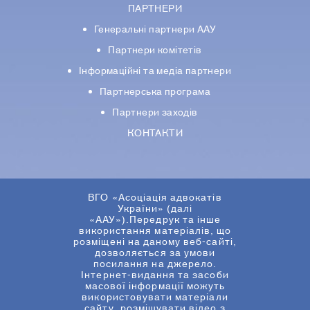
ПАРТНЕРИ
Генеральні партнери ААУ
Партнери комiтетiв
Iнформацiйнi та медіа партнери
Партнерська програма
Партнери заходів
КОНТАКТИ
ВГО «Асоціація адвокатів
України» (далі
«ААУ»).Передрук та інше
використання матеріалів, що
розміщені на даному веб-сайті,
дозволяється за умови
посилання на джерело.
Інтернет-видання та засоби
масової інформації можуть
використовувати матеріали
сайту, розміщувати відео з