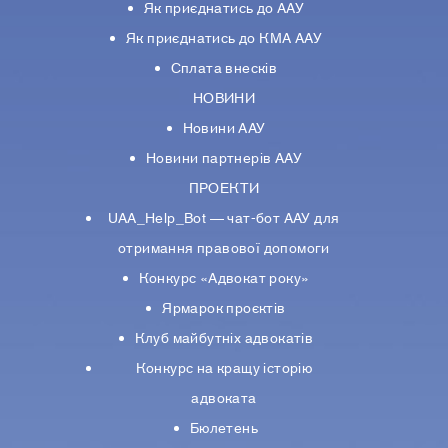
Як приєднатись до ААУ
Як приєднатись до КМА ААУ
Сплата внесків
НОВИНИ
Новини ААУ
Новини партнерiв ААУ
ПРОЕКТИ
UAA_Help_Bot — чат-бот ААУ для
отримання правової допомоги
Конкурс «Адвокат року»
Ярмарок проєктів
Клуб майбутніх адвокатів
Конкурс на кращу історію
адвоката
Бюлетень