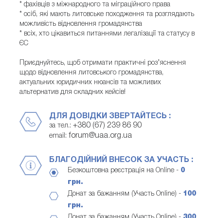
* фахівців з міжнародного та міграційного права
* осіб, які мають литовське походження та розглядають
можливість відновлення громадянства
* всіх, хто цікавиться питаннями легалізації та статусу в
ЄС
Приєднуйтесь, щоб отримати практичні роз’яснення
щодо відновлення литовського громадянства,
актуальних юридичних нюансів та можливих
альтернатив для складних кейсів!
ДЛЯ ДОВІДКИ ЗВЕРТАЙТЕСЬ :
+380 (67) 239 86 90
за тел.:
forum@uaa.org.ua
email:
БЛАГОДІЙНИЙ ВНЕСОК ЗА УЧАСТЬ :
Безкоштовна реєстрація на Online -
0
грн.
Донат за бажанням (Участь Online) -
100
грн.
Донат за бажанням (Участь Online) -
300