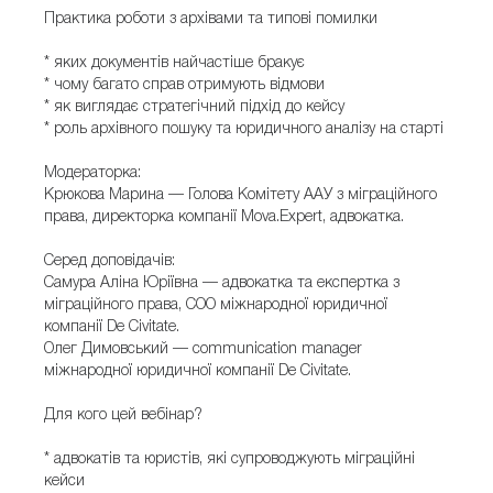
Практика роботи з архівами та типові помилки
* яких документів найчастіше бракує
* чому багато справ отримують відмови
* як виглядає стратегічний підхід до кейсу
* роль архівного пошуку та юридичного аналізу на старті
Модераторка:
Крюкова Марина — Голова Комітету ААУ з міграційного
права, директорка компанії Mova.Expert, адвокатка.
Серед доповідачів:
Самура Аліна Юріївна — адвокатка та експертка з
міграційного права, COO міжнародної юридичної
компанії De Civitate.
Олег Димовський — communication manager
міжнародної юридичної компанії De Civitate.
Для кого цей вебінар?
* адвокатів та юристів, які супроводжують міграційні
кейси