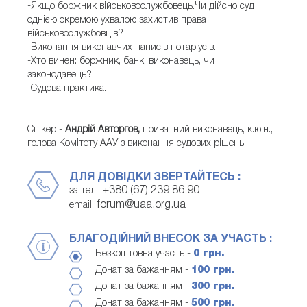
-Якщо боржник військовослужбовець.Чи дійсно суд
однією окремою ухвалою захистив права
військовослужбовців?
-Виконання виконавчих написів нотаріусів.
-Хто винен: боржник, банк, виконавець, чи
законодавець?
-Судова практика.
Спікер -
Андрій Авторгов,
приватний виконавець, к.ю.н.,
голова Комітету ААУ з виконання судових рішень.
ДЛЯ ДОВІДКИ ЗВЕРТАЙТЕСЬ :
+380 (67) 239 86 90
за тел.:
forum@uaa.org.ua
email:
БЛАГОДІЙНИЙ ВНЕСОК ЗА УЧАСТЬ :
Безкоштовна участь -
0 грн.
Донат за бажанням -
100 грн.
Донат за бажанням -
300 грн.
Донат за бажанням -
500 грн.