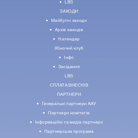
LBS
ЗАХОДИ
Майбутні заходи
Архів заходів
Календар
Жіночий клуб
Інфо
Засідання
LBS
СПЛАТА ВНЕСКІВ
ПАРТНЕРИ
Генеральні партнери ААУ
Партнери комiтетiв
Iнформацiйнi та медіа партнери
Партнерська програма