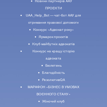
Новини партнерiв ААУ
ПРОЕКТИ
UAA_Help_Bot — чат-бот ААУ для
отримання правової допомоги
Конкурс «Адвокат року»
Ярмарок проєктів
Клуб майбутніх адвокатів
Конкурс на кращу історію
адвоката
Бюлетень
Благодійність
РезолютивQA
МАРАФОН «БІЗНЕС В УМОВАХ
ВОЄННОГО СТАНУ»
Жіночий клуб