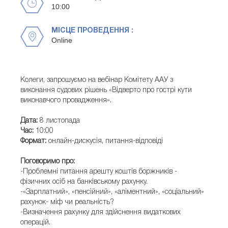
10:00
МІСЦЕ ПРОВЕДЕННЯ :
Online
Колеги, запрошуємо на вебінар Комітету ААУ з
виконання судових рішень «Відверто про гострі кути
виконавчого провадження».
Дата:
8 листопада
Час:
10:00
Формат:
онлайн-дискусія, питання-відповіді
Поговоримо про:
-Проблемні питання арешту коштів боржників -
фізичних осіб на банківському рахунку.
-«Зарплатний», «пенсійний», «аліментний», «соціальний»
рахунок- міф чи реальність?
-Визначення рахунку для здійснення видаткових
операцій.