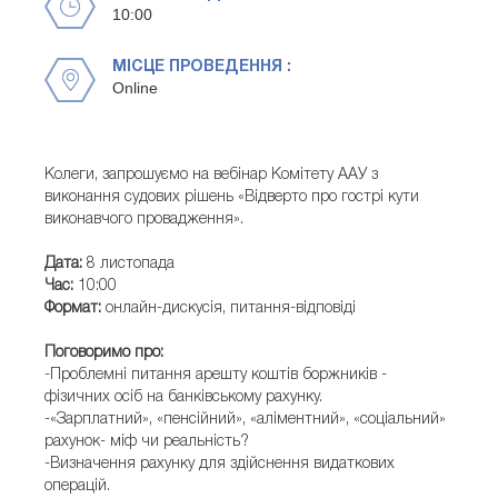
10:00
МІСЦЕ ПРОВЕДЕННЯ :
Online
Колеги, запрошуємо на вебінар Комітету ААУ з
виконання судових рішень «Відверто про гострі кути
виконавчого провадження».
Дата:
8 листопада
Час:
10:00
Формат:
онлайн-дискусія, питання-відповіді
Поговоримо про:
-Проблемні питання арешту коштів боржників -
фізичних осіб на банківському рахунку.
-«Зарплатний», «пенсійний», «аліментний», «соціальний»
рахунок- міф чи реальність?
-Визначення рахунку для здійснення видаткових
операцій.