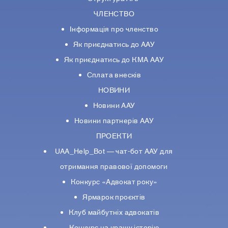
ЧЛЕНСТВО
Інформація про членство
Як приєднатись до ААУ
Як приєднатись до КМА ААУ
Сплата внесків
НОВИНИ
Новини ААУ
Новини партнерiв ААУ
ПРОЕКТИ
UAA_Help_Bot — чат-бот ААУ для
отримання правової допомоги
Конкурс «Адвокат року»
Ярмарок проєктів
Клуб майбутніх адвокатів
Конкурс на кращу історію