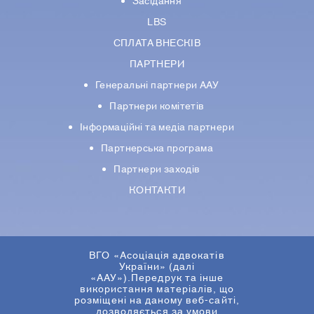
Засідання
LBS
СПЛАТА ВНЕСКІВ
ПАРТНЕРИ
Генеральні партнери ААУ
Партнери комiтетiв
Iнформацiйнi та медіа партнери
Партнерська програма
Партнери заходів
КОНТАКТИ
ВГО «Асоціація адвокатів
України» (далі
«ААУ»).Передрук та інше
використання матеріалів, що
розміщені на даному веб-сайті,
дозволяється за умови