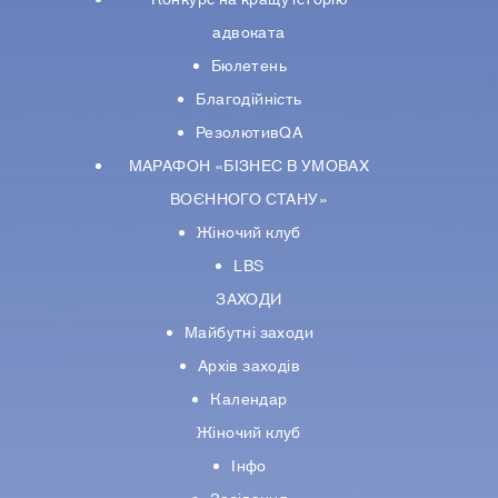
адвоката
Бюлетень
Благодійність
РезолютивQA
МАРАФОН «БІЗНЕС В УМОВАХ
ВОЄННОГО СТАНУ»
Жіночий клуб
LBS
ЗАХОДИ
Майбутні заходи
Архів заходів
Календар
Жіночий клуб
Інфо