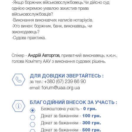
-Якщо боржник військовослужбовець.Чи дійсно суд
однією окремою ухвалою захистив права
військовослужбовців?
-Виконання виконавчих написів нотаріусів.
-Хто винен: боржник, банк, виконавець, чи
законодавець?
-Судова практика.
Спікер -
Андрій Авторгов,
приватний виконавець, к.ю.н.,
голова Комітету ААУ з виконання судових рішень.
ДЛЯ ДОВІДКИ ЗВЕРТАЙТЕСЬ :
+380 (67) 239 86 90
за тел.:
forum@uaa.org.ua
email:
БЛАГОДІЙНИЙ ВНЕСОК ЗА УЧАСТЬ :
Безкоштовна участь -
0 грн.
Донат за бажанням -
100 грн.
Донат за бажанням -
300 грн.
Донат за бажанням -
500 грн.