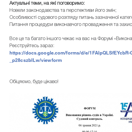
Актуальні теми, на які поговоримо:
Новели законодавства та перспективи його змін;
Особливості судового розгляду питань зазначеної катего
Питання процедури виконавчого провадження та захист
Все це та багато іншого чекає на вас на Форумі «Викона
Реєструйтесь зараз:
https://docs.google.com/forms/d/e/1FAIpQLSfEYcbR
_p28cszbILw/viewform
Обіцяємо, буде цікаво!