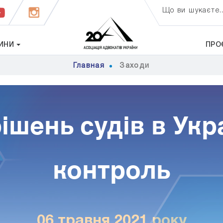
Що ви шукаєте..
ИНИ
ПРО
Главная
Заходи
шень судів в Укр
контроль
06 травня 2021 року