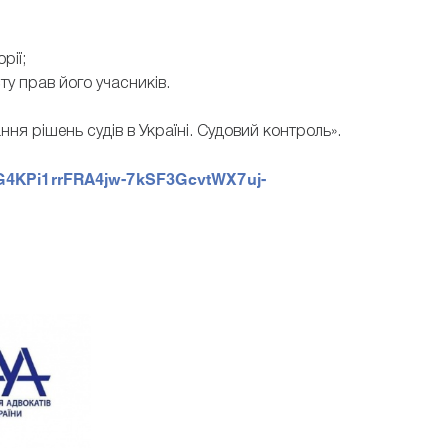
рії;
у прав його учасників.
ння рішень судів в Україні. Судовий контроль».
-G4KPi1rrFRA4jw-7kSF3GcvtWX7uj-