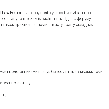
nal Law Forum
– ключову подію у сфері кримінального
ого стану та шляхам їх вирішення. Під час форуму
, а також практичні аспекти захисту прав у складних
ТЕРЕЩЕНКО ДЕ
ФИЛО ІГОР
адвокат, керуючий партнер ALE
тарший юрист практики
Правління ААУ, голова Комітет
евих злочинів ADVANQ
захисту права власнос
між представниками влади, бізнесу та правниками. Теми
х воєнного стану;
сть;