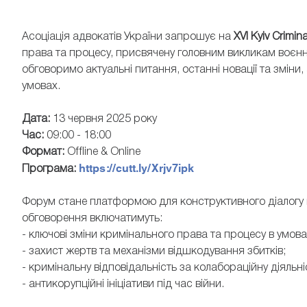
Асоціація адвокатів України запрошує на
XVI Kyiv Crimi
права та процесу, присвячену головним викликам воєнн
обговоримо актуальні питання, останні новації та зміни
умовах.
Дата:
13 червня 2025 року
ЖИДКОВ ВАЛЕРІЙ
ПАР
Час:
09:00 - 18:00
прокурор другого відділу управління
процесуального керівництва досудовим
Формат:
Offline & Online
адвокат, с
розслідуванням та підтримання публічного
білокомірц
https://cutt.ly/Xrjv7ipk
обвинувачення Генеральної інспекції Офісу
Програма:
Генерального прокурора
Форум стане платформою для конструктивного діалогу 
обговорення включатимуть:
- ключові зміни кримінального права та процесу в умова
- захист жертв та механізми відшкодування збитків;
- кримінальну відповідальність за колабораційну діяльні
- антикорупційні ініціативи під час війни.