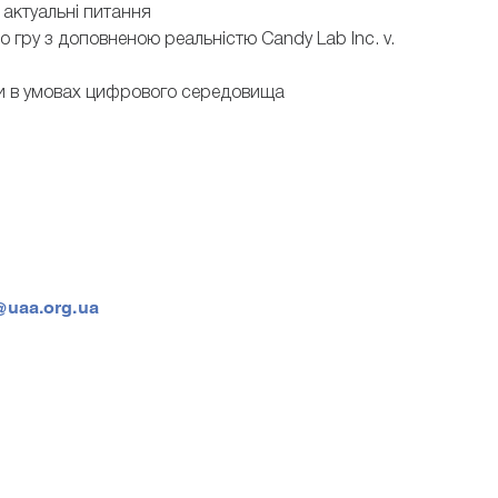
 актуальні питання
о гру з доповненою реальністю Candy Lab Inc. v.
ми в умовах цифрового середовища
@uaa.org.ua