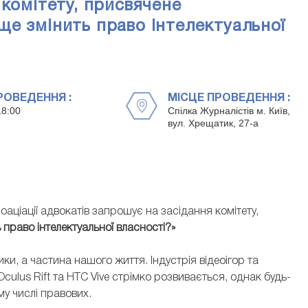
 комітету, присвячене
е змінить право інтелектуальної
РОВЕДЕННЯ :
МІСЦЕ ПРОВЕДЕННЯ :
18:00
Спілка Журналістів м. Київ,
вул. Хрещатик, 27-а
соаціації адвокатів запрошує на засідання комітету,
право інтелектуальної власності?»
ки, а частина нашого життя. Індустрія відеоігор та
Oculus Rift та HTC Vive стрімко розвивається, однак будь-
у числі правових.