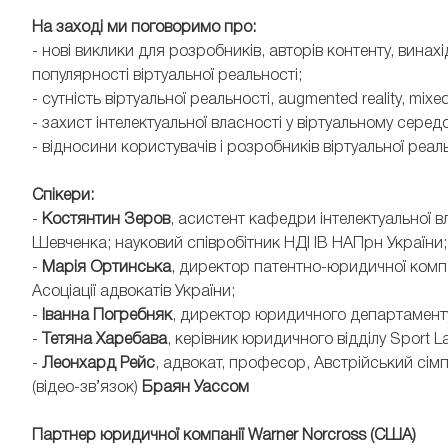
На заході ми поговоримо про:
- нові виклики для розробників, авторів контенту, винахі
популярності віртуальної реальності;
- сутність віртуальної реальності, augmented reality, mixed 
- захист інтелектуальної власності у віртуальному серед
- відносини користувачів і розробників віртуальної реаль
Спікери:
-
Костянтин Зеров
, асистент кафедри інтелектуальної 
Шевченка; науковий співробітник НДІ ІВ НАПрн України;
-
Марія Ортинська
, директор патентно-юридичної компані
Асоціації адвокатів України;
-
Іванна Погребняк
, директор юридичного департаменту 
-
Тетяна Харебава
, керівник юридичного відділу Sport L
-
Леонхард Рейс
, адвокат, професор, Австрійський сімпо
(відео-зв’язок)
Браян Уассом
Партнер юридичної компанії Warner Norcross (США)