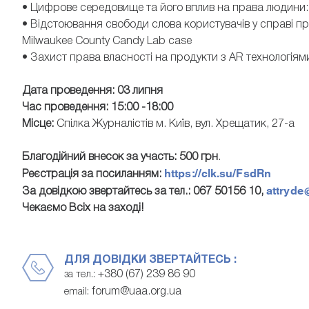
• Цифрове середовище та його вплив на права людини:
• Відстоювання свободи слова користувачів у справі пр
Milwaukee County Candy Lab case
• Захист права власності на продукти з AR технологія
Дата проведення: 03 липня
Час проведення:
15:00 -18:00
Місце:
Спілка Журналістів м. Київ, вул. Хрещатик, 27-а
Благодійний внесок за участь: 500 грн
.
https://clk.su/FsdRn
Реєстрація за посиланням:
attryde
За довідкою звертайтесь за тел.: 067 50156 10,
Чекаємо Всіх на заході!
ДЛЯ ДОВІДКИ ЗВЕРТАЙТЕСЬ :
+380 (67) 239 86 90
за тел.:
forum@uaa.org.ua
email: