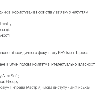
дників, користувачів і юристів у зв’язку з набуттям
reality;
овищі;
ності.
власності юридичного факультету КНУ імені Тараса
ї IPStyle, голова комітету з інтелектуальної власності
AltexSoft;
abs Group;
зіум ІТ-права (Австрія) (мова виступу - англійська)