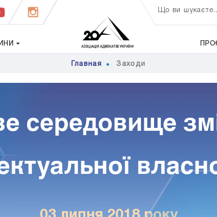
Що ви шукаєте..
ИНИ
ПРО
Главная
Заходи
е середовище зм
ектуальної власн
03 липня 2018 року