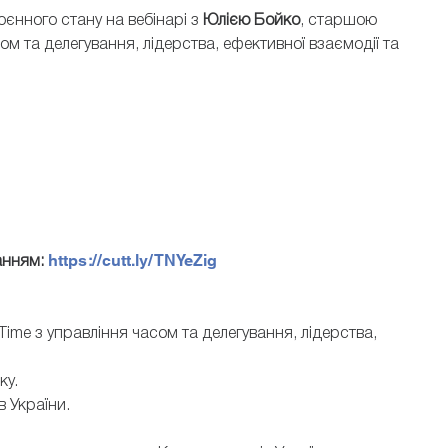
єнного стану на вебінарі з
Юлією Бойко
, старшою
м та делегування, лідерства, ефективної взаємодії та
https://cutt.ly/TNYeZig
анням:
me з управління часом та делегування, лідерства,
ку.
в України.