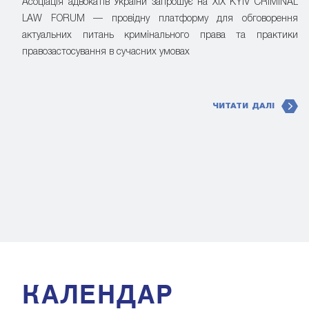
Асоціація адвокатів України запрошує на XIX KYIV CRIMINAL
LAW FORUM — провідну платформу для обговорення
актуальних питань кримінального права та практики
правозастосування в сучасних умовах
ЧИТАТИ ДАЛІ
КАЛЕНДАР