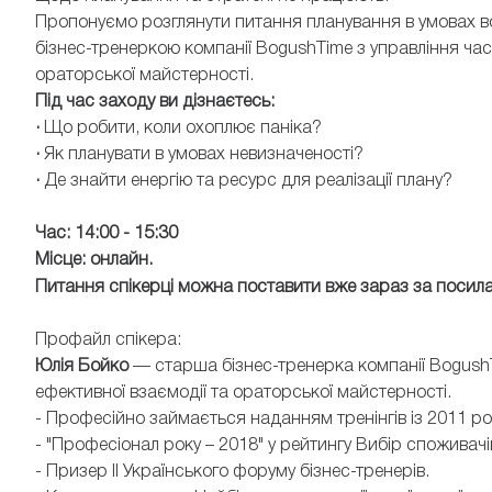
Пропонуємо розглянути питання планування в умовах во
бізнес-тренеркою компанії BogushTime з управління часо
ораторської майстерності.
Під час заходу ви дізнаєтесь:
·
Що робити, коли охоплює паніка?
·
Як планувати в умовах невизначеності?
·
Де знайти енергію та ресурс для реалізації плану?
Час: 14:00 - 15:30
Місце: онлайн.
Питання спікерці можна поставити вже зараз за посил
Профайл спікера:
Юлія Бойко
— старша бізнес-тренерка компанії BogushTi
ефективної взаємодії та ораторської майстерності.
- Професійно займається наданням тренінгів із 2011 ро
- "Професіонал року – 2018" у рейтингу Вибір споживачі
- Призер ІІ Українського форуму бізнес-тренерів.