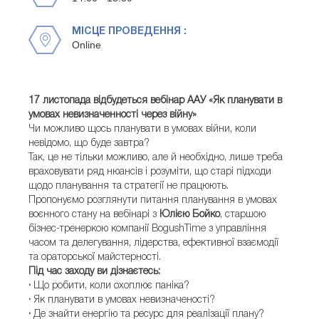
МІСЦЕ ПРОВЕДЕННЯ :
Online
17 листопада відбудеться вебінар ААУ «Як планувати в
умовах невизначенності через війну»
Чи можливо
щось планувати в умовах
війни
, коли
невідомо
,
що буде
завтра?
Так, це не тільки можливо, але й необхідно, лише треба
враховувати ряд нюансів і розуміти, що старі підходи
щодо планування та стратегії не працюють.
Пропонуємо розглянути питання планування в умовах
воєнного стану на вебінарі з
Юлією Бойко
, старшою
бізнес-тренеркою компанії BogushTime з управління
часом та делегування, лідерства, ефективної взаємодії
та ораторської майстерності.
Під час заходу ви дізнаєтесь:
·
Що робити, коли охоплює паніка?
·
Як планувати в умовах невизначеності?
·
Де знайти енергію та ресурс для реалізації плану?