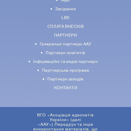
Інфо
Засідання
LBS
СПЛАТА ВНЕСКІВ
ПАРТНЕРИ
Генеральні партнери ААУ
Партнери комiтетiв
Iнформацiйнi та медіа партнери
Партнерська програма
Партнери заходів
КОНТАКТИ
ВГО «Асоціація адвокатів
України» (далі
«ААУ»).Передрук та інше
використання матеріалів, що