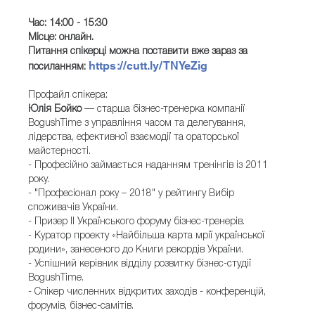
Час: 14:00 - 15:30
Місце: онлайн.
Питання спікерці можна поставити вже зараз за
https://cutt.ly/TNYeZig
посиланням:
Профайл спікера:
Юлія Бойко
— старша бізнес-тренерка компанії
BogushTime з управління часом та делегування,
лідерства, ефективної взаємодії та ораторської
майстерності.
- Професійно займається наданням тренінгів із 2011
року.
- "Професіонал року – 2018" у рейтингу Вибір
споживачів України.
- Призер ІІ Українського форуму бізнес-тренерів.
- Куратор проекту «Найбільша карта мрії української
родини», занесеного до Книги рекордів України.
- Успішний керівник відділу розвитку бізнес-студії
BogushTime.
- Спікер численних відкритих заходів - конференцій,
форумів, бізнес-самітів.