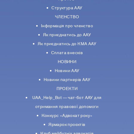
Структура ААУ
ЧЛЕНСТВО
Інформація про членство
Як приєднатись до ААУ
Як приєднатись до КМА ААУ
Сплата внесків
НОВИНИ
Новини ААУ
Новини партнерiв ААУ
ПРОЕКТИ
UAA_Help_Bot — чат-бот ААУ для
отримання правової допомоги
Конкурс «Адвокат року»
Ярмарок проєктів
Клуб майбутніх адвокатів