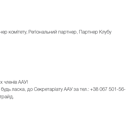
ер комітету, Регіональний партнер, Партнер Клубу
х членів ААУ!
дь ласка, до Секретаріату ААУ за тел.: +38 067 501-56-
ттрайд.