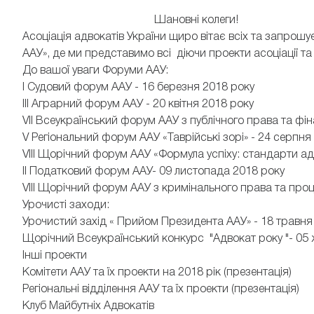
Шановні колеги!
Асоціація адвокатів України щиро вітає всіх та запрош
ААУ», де ми представимо всі діючи проекти асоціації та
До вашої уваги Форуми ААУ:
І Судовий форум ААУ - 16 березня 2018 року
ІІІ Аграрний форум ААУ - 20 квітня 2018 року
VII Всеукраїнський форум ААУ з публічного права та фі
V Регіональний форум ААУ «Таврійські зорі» - 24 серпня
VIII Щорічний форум ААУ «Формула успіху: стандарти адв
ІІ Податковий форум ААУ- 09 листопада 2018 року
VIII Щорічний форум ААУ з кримінального права та проц
Урочисті заходи:
Урочистий захід « Прийом Президента ААУ» - 18 травня
Щорічний Всеукраїнський конкурс "Адвокат року "- 05 
Інші проекти
Комітети ААУ та їх проекти на 2018 рік (презентація)
Регіональні відділення ААУ та їх проекти (презентація)
Клуб Майбутніх Адвокатів