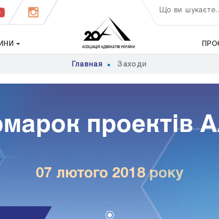
Що ви шукаєте..
ИНИ
ПРО
Главная
Заходи
марок проектів 
07 лютого 2018 року