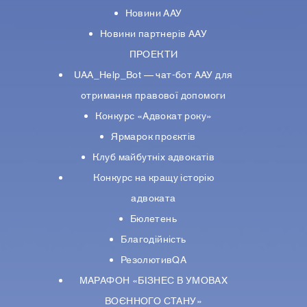
Новини ААУ
Новини партнерiв ААУ
ПРОЕКТИ
UAA_Help_Bot — чат-бот ААУ для
отримання правової допомоги
Конкурс «Адвокат року»
Ярмарок проєктів
Клуб майбутніх адвокатів
Конкурс на кращу історію
адвоката
Бюлетень
Благодійність
РезолютивQA
МАРАФОН «БІЗНЕС В УМОВАХ
ВОЄННОГО СТАНУ»