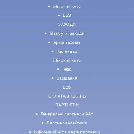
Жіночий клуб
LBS
ЗАХОДИ
Майбутні заходи
Архів заходів
Календар
Жіночий клуб
Інфо
Засідання
LBS
СПЛАТА ВНЕСКІВ
ПАРТНЕРИ
Генеральні партнери ААУ
Партнери комiтетiв
Iнформацiйнi та медіа партнери