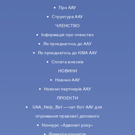
Про ААУ
Структура ААУ
ЧЛЕНСТВО
Інформація про членство
Як приєднатись до ААУ
Як приєднатись до КМА ААУ
Сплата внесків
НОВИНИ
Новини ААУ
Новини партнерiв ААУ
ПРОЕКТИ
UAA_Help_Bot — чат-бот ААУ для
отримання правової допомоги
Конкурс «Адвокат року»
Ярмарок проєктів