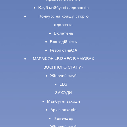
Клуб майбутніх адвокатів
Конкурс на кращу історію
адвоката
Бюлетень
Благодійність
РезолютивQA
МАРАФОН «БІЗНЕС В УМОВАХ
ВОЄННОГО СТАНУ»
Жіночий клуб
LBS
ЗАХОДИ
Майбутні заходи
Архів заходів
Календар
Жіночий клуб