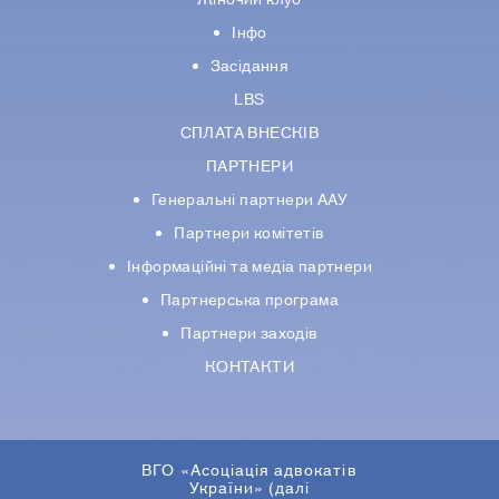
Інфо
Засідання
LBS
СПЛАТА ВНЕСКІВ
ПАРТНЕРИ
Генеральні партнери ААУ
Партнери комiтетiв
Iнформацiйнi та медіа партнери
Партнерська програма
Партнери заходів
КОНТАКТИ
ВГО «Асоціація адвокатів
України» (далі