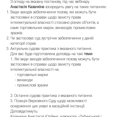
З огляду на вказану постанову, під час вебінару
Анастасія Казанкіна
зосередить увагу на таких питаннях:
Види заходів забезпечення позову, які можуть бути
застосовані в справах щодо захисту права
інтелектуальної власності стосовно різних об’єктів, а
саме торговельних марок, винаходів, промислових
зразків.
Чи застосовує суд зустрічне забезпечення у даній
категорії справ.
Актуальна судова практика з вказаного питання.
Для вас буде підготовлена доповідь на такі
теми
:
1. Які види заходів забезпечення позову можуть бути
застосовані в справах щодо захисту права
інтелектуальної власності на:
- торговельні марки
- винаходи
- промислові зразки
2. Остання судова практика з вказаного питання.
3. Позиція Верховного Суду щодо можливості
оскарження цих ухвал в касаційній інстанції.
Доповідатимуть:
Казанкіна Анастасія Юріївна, адвокатка «Дубинський і