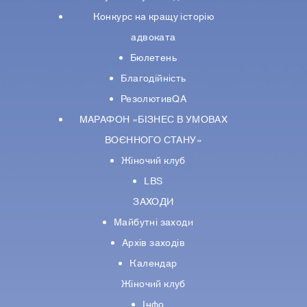
Конкурс на кращу історію
адвоката
Бюлетень
Благодійність
РезолютивQA
МАРАФОН «БІЗНЕС В УМОВАХ
ВОЄННОГО СТАНУ»
Жіночий клуб
LBS
ЗАХОДИ
Майбутні заходи
Архів заходів
Календар
Жіночий клуб
Інфо