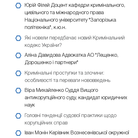
Юрій Філей
Доцент кафедри кримінального,
цивільного та міжнародного права
Національного університету "Запорізька
політехніка", к.ю.н.
Які новели передбачає новий Кримінальний
кодекс України?
Аліна Давидова
Адвокатка АО "Лещенко,
Дорошенко і партнери"
Кримінальні проступки та злочини:
особливості та переваги нововведень
Віра Михайленко
Суддя Вищого
антикорупційного суду, кандидат юридичних
наук
Головні тенденції судової практики щодо
корупційних справ
Іван Монін
Керівник Вознесенівської окружної