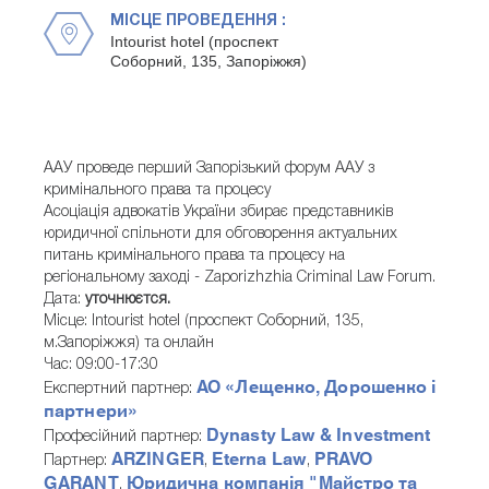
МІСЦЕ ПРОВЕДЕННЯ :
Intourist hotel (проспект
Соборний, 135, Запоріжжя)
ААУ проведе перший Запорізький форум ААУ з
кримінального права та процесу
Асоціація адвокатів України збирає представників
юридичної спільноти для обговорення актуальних
питань кримінального права та процесу на
регіональному заході - Zaporizhzhia Criminal Law Forum.
Дата:
уточнюєтся.
Місце: Intourist hotel (проспект Соборний, 135,
м.Запоріжжя) та онлайн
Час: 09:00-17:30
АО «Лещенко, Дорошенко і
Експертний партнер:
партнери»
Dynasty Law & Investment
Професійний партнер:
ARZINGER
Eterna Law
PRAVO
Партнер:
,
,
GARANT
Юридична компанія "Майстро та
,