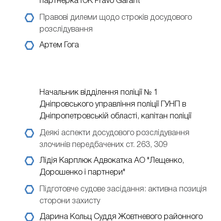
партнерка ЮК Pravo Garant
Правові дилеми щодо строків досудового
розслідування
Артем Гога
Начальник відділення поліції № 1
Дніпровського управління поліції ГУНП в
Дніпропетровській області, капітан поліції
Деякі аспекти досудового розслідування
злочинів передбачених ст. 263, 309
Лідія Карплюк
Адвокатка АО "Лещенко,
Дорошенко і партнери"
Підготовче судове засідання: активна позиція
сторони захисту
Дарина Кольц
Суддя Жовтневого районного