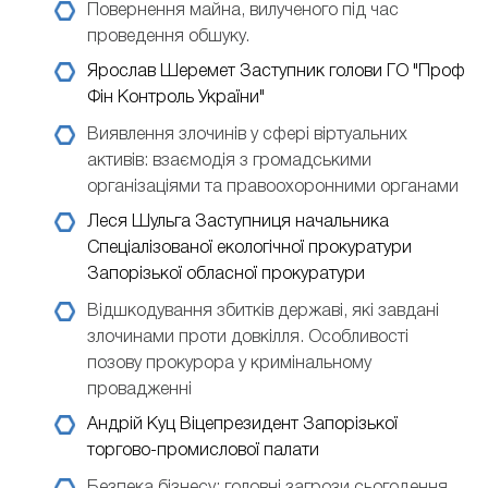
Повернення майна, вилученого під час
проведення обшуку.
Ярослав Шеремет
Заступник голови ГО "Проф
Фін Контроль України"
Виявлення злочинів у сфері віртуальних
активів: взаємодія з громадськими
організаціями та правоохоронними органами
Леся Шульга
Заступниця начальника
Спеціалізованої екологічної прокуратури
Запорізької обласної прокуратури
Відшкодування збитків державі, які завдані
злочинами проти довкілля. Особливості
позову прокурора у кримінальному
провадженні
Андрій Куц
Віцепрезидент Запорізької
торгово-промислової палати
Безпека бізнесу: головні загрози сьогодення.