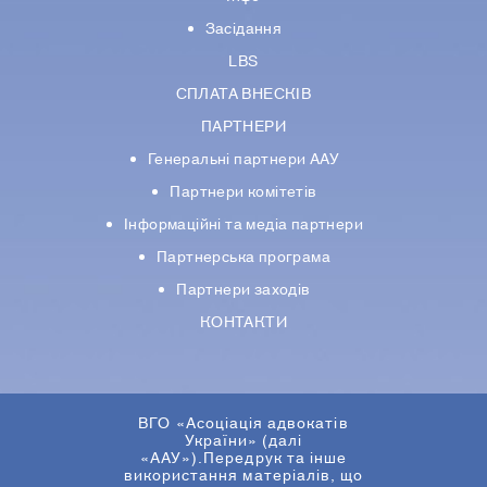
Засідання
LBS
СПЛАТА ВНЕСКІВ
ПАРТНЕРИ
Генеральні партнери ААУ
Партнери комiтетiв
Iнформацiйнi та медіа партнери
Партнерська програма
Партнери заходів
КОНТАКТИ
ВГО «Асоціація адвокатів
України» (далі
«ААУ»).Передрук та інше
використання матеріалів, що