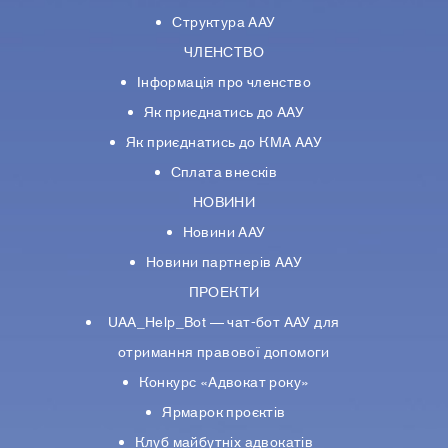
Структура ААУ
ЧЛЕНСТВО
Інформація про членство
Як приєднатись до ААУ
Як приєднатись до КМА ААУ
Сплата внесків
НОВИНИ
Новини ААУ
Новини партнерiв ААУ
ПРОЕКТИ
UAA_Help_Bot — чат-бот ААУ для
отримання правової допомоги
Конкурс «Адвокат року»
Ярмарок проєктів
Клуб майбутніх адвокатів