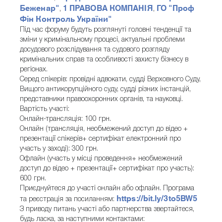
Беженар"
1 ПРАВОВА КОМПАНІЯ
ГО "Проф
,
,
Фін Контроль України"
Під час форуму будуть розглянуті головні тенденції та
зміни у кримінальному процесі, актуальні проблеми
досудового розслідування та судового розгляду
кримінальних справ та особливості захисту бізнесу в
регіонах.
Серед спікерів: провідні адвокати, судді Верховного Суду,
Вищого антикорупційного суду, судді різних інстанцій,
представники правоохоронних органів, та науковці.
Вартість участі:
Онлайн-трансляція: 100 грн.
Онлайн (трансляція, необмежений доступ до відео +
презентації спікерів+ сертифікат електронний про
участь у заході): 300 грн.
Офлайн (участь у місці проведення+ необмежений
доступ до відео + презентації+ сертифікат про участь):
600 грн.
Приєднуйтеся до участі онлайн або офлайн. Програма
https://bit.ly/3to5BW5
та реєстрація за посиланням:
З приводу питань участі або партнерства звертайтеся,
будь ласка, за наступними контактами: