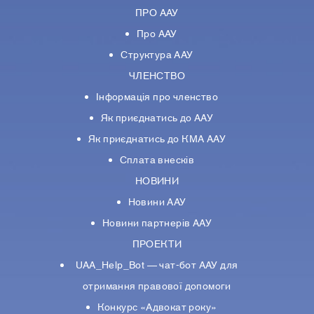
ПРО ААУ
Про ААУ
Структура ААУ
ЧЛЕНСТВО
Інформація про членство
Як приєднатись до ААУ
Як приєднатись до КМА ААУ
Сплата внесків
НОВИНИ
Новини ААУ
Новини партнерiв ААУ
ПРОЕКТИ
UAA_Help_Bot — чат-бот ААУ для
отримання правової допомоги
Конкурс «Адвокат року»