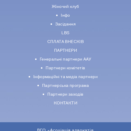
Жіночий клуб
Інфо
Засідання
LBS
СПЛАТА ВНЕСКІВ
ПАРТНЕРИ
Генеральні партнери ААУ
Партнери комiтетiв
Iнформацiйнi та медіа партнери
Партнерська програма
Партнери заходів
КОНТАКТИ
ВГО «Асоціація адвокатів