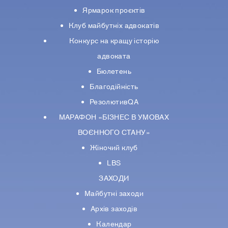
Ярмарок проєктів
Клуб майбутніх адвокатів
Конкурс на кращу історію
адвоката
Бюлетень
Благодійність
РезолютивQA
МАРАФОН «БІЗНЕС В УМОВАХ
ВОЄННОГО СТАНУ»
Жіночий клуб
LBS
ЗАХОДИ
Майбутні заходи
Архів заходів
Календар