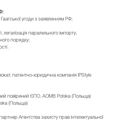
Ф:
 Гаагської угоди з заявленням РФ;
і, легалізація паралельного імпорту;
ного порядку;
сті.
вокат, патентно-юридична компанія IPStyle
тний повірений ЄПО, AOMB Polska (Польща)
ska (Польща)
партнер Агентства захисту прав інтелектуальної