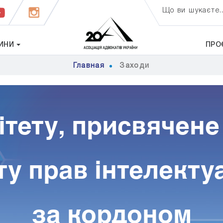
Що ви шукаєте..
ИНИ
ПРО
Главная
Заходи
ітету, присвячен
ту прав інтелекту
за кордоном