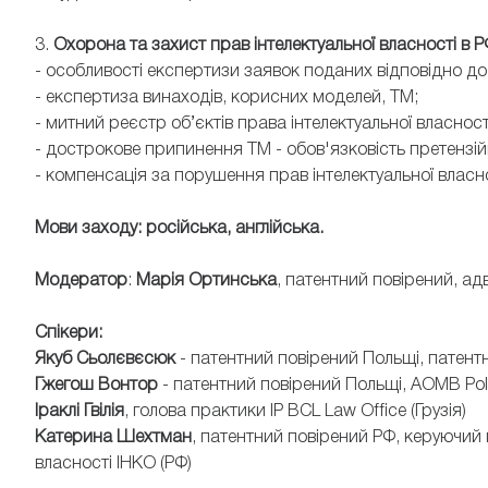
3.
Охорона та захист прав інтелектуальної власності в Р
- особливості експертизи заявок поданих відповідно до
- експертиза винаходів, корисних моделей, ТМ;
- митний реєстр об’єктів права інтелектуальної власност
- дострокове припинення ТМ - обов'язковість претензій
- компенсація за порушення прав інтелектуальної власно
Мови заходу: російська, англійська.
Модератор
:
Марія Ортинська
, патентний повірений, ад
Спікери:
Якуб Сьолєвєсюк
- патентний повірений Польщі, патен
Гжегош Вонтор
- патентний повірений Польщі, AOMB Pol
Іраклі Гвілія
, голова практики IP BCL Law Office (Грузія)
Катерина Шехтман
, патентний повірений РФ, керуючий 
власності ІНКО (РФ)