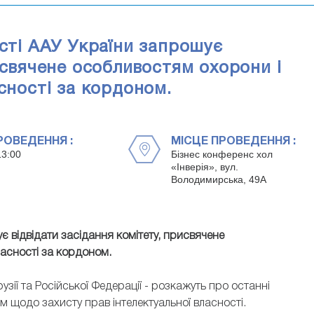
ості ААУ України запрошує
исвячене особливостям охорони і
сності за кордоном.
РОВЕДЕННЯ :
МІСЦЕ ПРОВЕДЕННЯ :
13:00
Бізнес конференс хол
«Інверія», вул.
Володимирська, 49А
ує відвідати засідання комітету, присвячене
ласності за кордоном.
рузії та Російської Федерації - розкажуть про останні
 щодо захисту прав інтелектуальної власності.