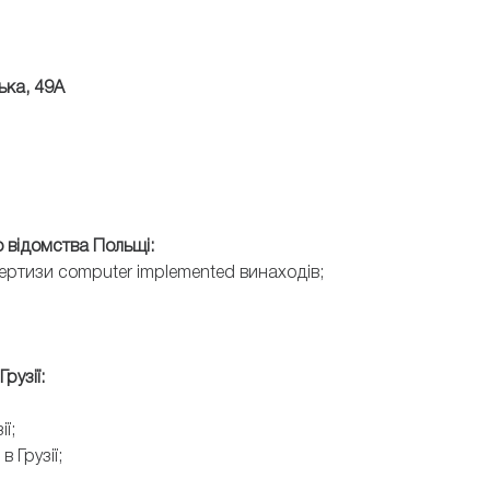
ька, 49А
о відомства Польщі:
пертизи computer implemented винаходів;
рузії:
ії;
 Грузії;