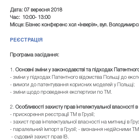
Дата: 07 вересня 2018
Час: 10:00- 13:00
Місце: Бізнес конференс хол «Інверія», вул. Володимирс
РЕЄСТРАЦІЯ
Програма засідання:
1.
Основні зміни у законодавстві та підходах Патентног
- зміни у підходах Патентного відомства Польщі до екс
- вимоги до патентування корисних моделей у Польщі;
- зміни щодо проведення експертизи по ТМ.
2.
Особливості захисту прав інтелектуальної власності в Г
- прискорення реєстрації ТМ в Грузії;
- захист прав інтелектуальної власності на митниці в Груз
- паралельний імпорт в Грузії; - визнання недійсними ТМ в
- судовий захист прав ІВ.