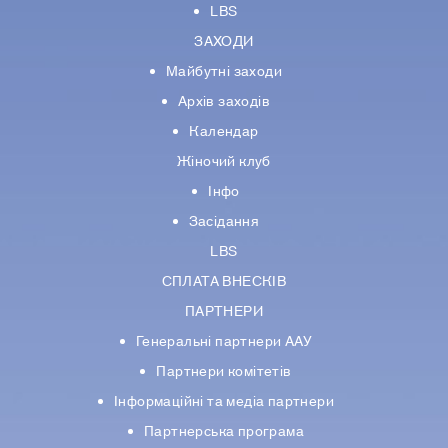
LBS
ЗАХОДИ
Майбутні заходи
Архів заходів
Календар
Жіночий клуб
Інфо
Засідання
LBS
СПЛАТА ВНЕСКІВ
ПАРТНЕРИ
Генеральні партнери ААУ
Партнери комiтетiв
Iнформацiйнi та медіа партнери
Партнерська програма