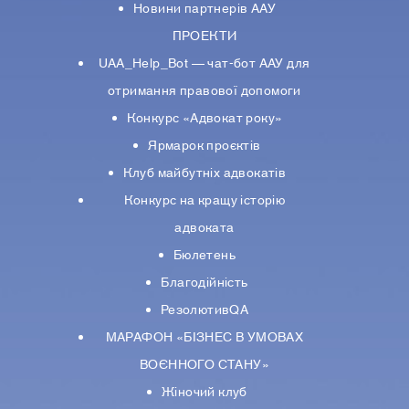
Новини партнерiв ААУ
ПРОЕКТИ
UAA_Help_Bot — чат-бот ААУ для
отримання правової допомоги
Конкурс «Адвокат року»
Ярмарок проєктів
Клуб майбутніх адвокатів
Конкурс на кращу історію
адвоката
Бюлетень
Благодійність
РезолютивQA
МАРАФОН «БІЗНЕС В УМОВАХ
ВОЄННОГО СТАНУ»
Жіночий клуб