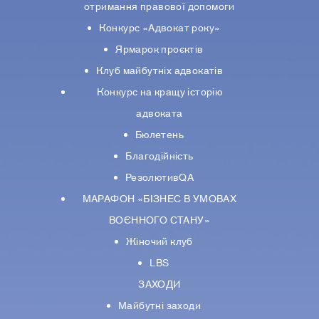
отримання правової допомоги
Конкурс «Адвокат року»
Ярмарок проєктів
Клуб майбутніх адвокатів
Конкурс на кращу історію
адвоката
Бюлетень
Благодійність
РезолютивQA
МАРАФОН «БІЗНЕС В УМОВАХ
ВОЄННОГО СТАНУ»
Жіночий клуб
LBS
ЗАХОДИ
Майбутні заходи