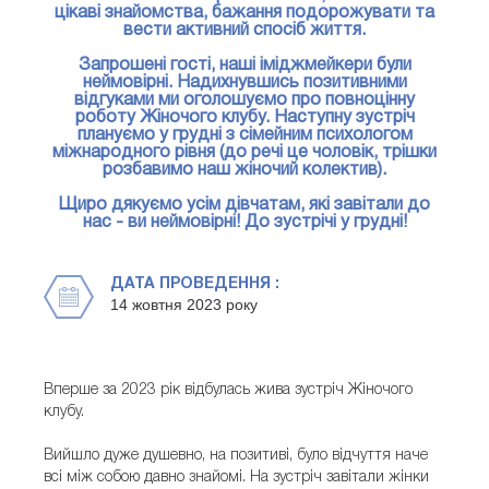
цікаві знайомства, бажання подорожувати та
вести активний спосіб життя.
Запрошені гості, наші іміджмейкери були
неймовірні. Надихнувшись позитивними
відгуками ми оголошуємо про повноцінну
роботу Жіночого клубу. Наступну зустріч
плануємо у грудні з сімейним психологом
міжнародного рівня (до речі це чоловік, трішки
розбавимо наш жіночий колектив).
Щиро дякуємо усім дівчатам, які завітали до
нас - ви неймовірні! До зустрічі у грудні!
ДАТА ПРОВЕДЕННЯ :
14 жовтня 2023 року
Вперше за 2023 рік відбулась жива зустріч Жіночого
клубу.
Вийшло дуже душевно, на позитиві, було відчуття наче
всі між собою давно знайомі. На зустріч завітали жінки