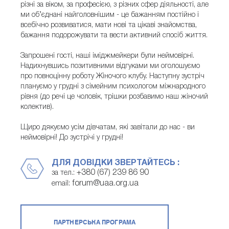
різні за віком, за професією, з різних сфер діяльності, але
ми об’єднані найголовнішим - це бажанням постійно і
всебічно розвиватися, мати нові та цікаві знайомства,
бажання подорожувати та вести активний спосіб життя.
Запрошені гості, наші іміджмейкери були неймовірні.
Надихнувшись позитивними відгуками ми оголошуємо
про повноцінну роботу Жіночого клубу. Наступну зустріч
плануємо у грудні з сімейним психологом міжнародного
рівня (до речі це чоловік, трішки розбавимо наш жіночий
колектив).
Щиро дякуємо усім дівчатам, які завітали до нас - ви
неймовірні! До зустрічі у грудні!
ДЛЯ ДОВІДКИ ЗВЕРТАЙТЕСЬ :
+380 (67) 239 86 90
за тел.:
forum@uaa.org.ua
email:
ПАРТНЕРСЬКА ПРОГРАМА