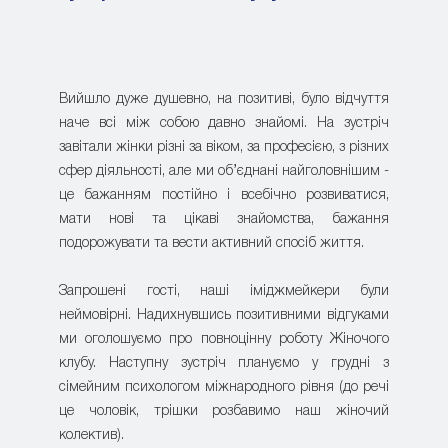
Вийшло дуже душевно, на позитиві, було відчуття
наче всі між собою давно знайомі. На зустріч
завітали жінки різні за віком, за професією, з різних
сфер діяльності, але ми об’єднані найголовнішим -
це бажанням постійно і всебічно розвиватися,
мати нові та цікаві знайомства, бажання
подорожувати та вести активний спосіб життя.
Запрошені гості, наші іміджмейкери були
неймовірні. Надихнувшись позитивними відгуками
ми оголошуємо про повноцінну роботу Жіночого
клубу. Наступну зустріч плануємо у грудні з
сімейним психологом міжнародного рівня (до речі
це чоловік, трішки розбавимо наш жіночий
колектив).