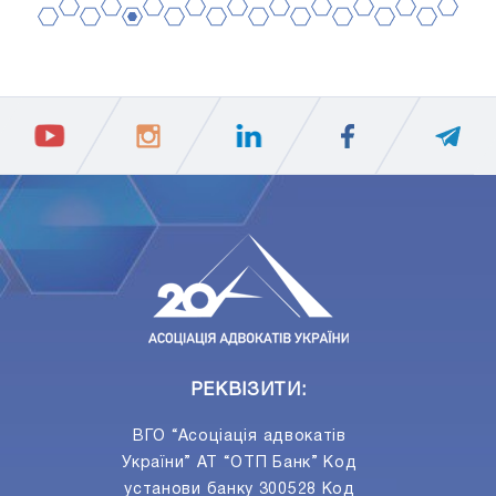
2
4
6
8
10
12
14
16
18
20
1
3
5
7
9
11
13
15
17
19
ПIДПИСАТИСЯ
Ваш e-mail
РЕКВІЗИТИ:
ВГО “Асоціація адвокатів
України” АТ “ОТП Банк” Код
установи банку 300528 Код