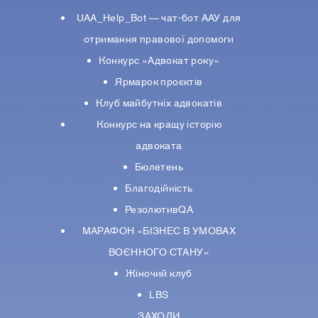
UAA_Help_Bot — чат-бот ААУ для
отримання правової допомоги
Конкурс «Адвокат року»
Ярмарок проєктів
Клуб майбутніх адвокатів
Конкурс на кращу історію
адвоката
Бюлетень
Благодійність
РезолютивQA
МАРАФОН «БІЗНЕС В УМОВАХ
ВОЄННОГО СТАНУ»
Жіночий клуб
LBS
ЗАХОДИ