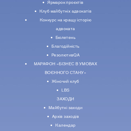
Ярмарок проєктів
Клуб майбутніх адвокатів
Конкурс на кращу історію
адвоката
Бюлетень
Благодійність
РезолютивQA
МАРАФОН «БІЗНЕС В УМОВАХ
ВОЄННОГО СТАНУ»
Жіночий клуб
LBS
ЗАХОДИ
Майбутні заходи
Архів заходів
Календар