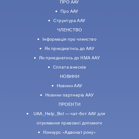
ПРО ААУ
Про ААУ
Структура ААУ
ЧЛЕНСТВО
Інформація про членство
Як приєднатись до ААУ
Як приєднатись до КМА ААУ
Сплата внесків
НОВИНИ
Новини ААУ
Новини партнерiв ААУ
ПРОЕКТИ
UAA_Help_Bot — чат-бот ААУ для
отримання правової допомоги
Конкурс «Адвокат року»