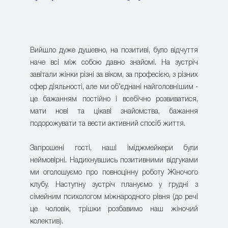
Вийшло дуже душевно, на позитиві, було відчуття
наче всі між собою давно знайомі. На зустріч
завітали жінки різні за віком, за професією, з різних
сфер діяльності, але ми об’єднані найголовнішим -
це бажанням постійно і всебічно розвиватися,
мати нові та цікаві знайомства, бажання
подорожувати та вести активний спосіб життя.
Запрошені гості, наші іміджмейкери були
неймовірні. Надихнувшись позитивними відгуками
ми оголошуємо про повноцінну роботу Жіночого
клубу. Наступну зустріч плануємо у грудні з
сімейним психологом міжнародного рівня (до речі
це чоловік, трішки розбавимо наш жіночий
колектив).