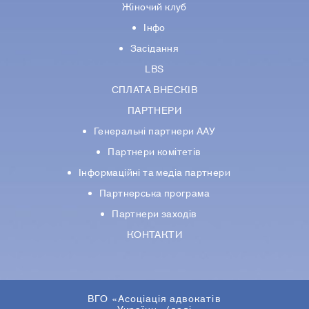
Жіночий клуб
Інфо
Засідання
LBS
СПЛАТА ВНЕСКІВ
ПАРТНЕРИ
Генеральні партнери ААУ
Партнери комiтетiв
Iнформацiйнi та медіа партнери
Партнерська програма
Партнери заходів
КОНТАКТИ
ВГО «Асоціація адвокатів