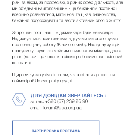
різні за віком, за професією, з різних сфер діяльності, але
ми об’єднані найголовнішим - це бажанням постійно і
всебічно розвиватися, мати нові та цікаві знайомства,
бажання подорожувати та вести активний спосіб життя.
Запрошені гості, наші іміджмейкери були неймовірні.
Надихнувшись позитивними відгуками ми оголошуємо
про повноцінну роботу Жіночого клубу. Наступну зустріч
плануємо у грудні з сімейним психологом міжнародного
рівня (до речі це чоловік, трішки розбавимо наш жіночий
колектив).
Щиро дякуємо усім дівчатам, які завітали до нас - ви
неймовірні! До зустрічі у грудні!
ДЛЯ ДОВІДКИ ЗВЕРТАЙТЕСЬ :
+380 (67) 239 86 90
за тел.:
forum@uaa.org.ua
email:
ПАРТНЕРСЬКА ПРОГРАМА