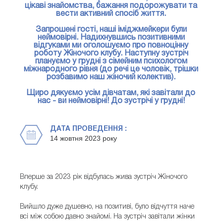
цікаві знайомства, бажання подорожувати та
вести активний спосіб життя.
Запрошені гості, наші іміджмейкери були
неймовірні. Надихнувшись позитивними
відгуками ми оголошуємо про повноцінну
роботу Жіночого клубу. Наступну зустріч
плануємо у грудні з сімейним психологом
міжнародного рівня (до речі це чоловік, трішки
розбавимо наш жіночий колектив).
Щиро дякуємо усім дівчатам, які завітали до
нас - ви неймовірні! До зустрічі у грудні!
ДАТА ПРОВЕДЕННЯ :
14 жовтня 2023 року
Вперше за 2023 рік відбулась жива зустріч Жіночого
клубу.
Вийшло дуже душевно, на позитиві, було відчуття наче
всі між собою давно знайомі. На зустріч завітали жінки