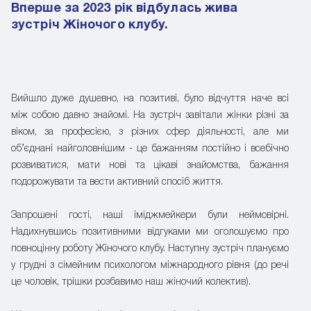
Вперше за 2023 рік відбулась жива
зустріч Жіночого клубу.
Вийшло дуже душевно, на позитиві, було відчуття наче всі
між собою давно знайомі. На зустріч завітали жінки різні за
віком, за професією, з різних сфер діяльності, але ми
об’єднані найголовнішим - це бажанням постійно і всебічно
розвиватися, мати нові та цікаві знайомства, бажання
подорожувати та вести активний спосіб життя.
Запрошені гості, наші іміджмейкери були неймовірні.
Надихнувшись позитивними відгуками ми оголошуємо про
повноцінну роботу Жіночого клубу. Наступну зустріч плануємо
у грудні з сімейним психологом міжнародного рівня (до речі
це чоловік, трішки розбавимо наш жіночий колектив).