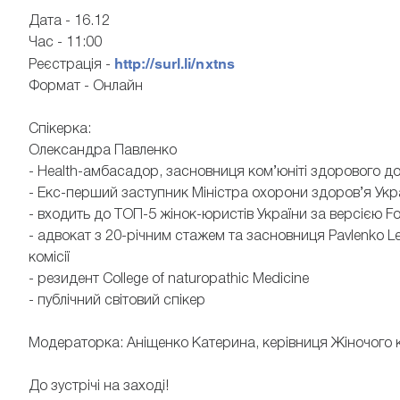
Дата - 16.12
Час - 11:00
http://surl.li/nxtns
Реєстрація -
Формат - Онлайн
Спікерка:
Олександра Павленко
- Health-амбасадор, засновниця ком’юніті здорового дов
- Екс-перший заступник Міністра охорони здоров’я Укр
- входить до ТОП-5 жінок-юристів України за версією 
- адвокат з 20-річним стажем та засновниця Pavlenko L
комісії
- резидент College of naturopathic Medicine
- публічний світовий спікер
Модераторка: Аніщенко Катерина, керівниця Жіночого к
До зустрічі на заході!