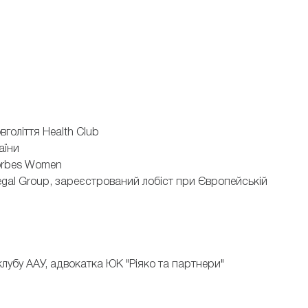
голіття Health Club
аїни
Forbes Women
egal Group, зареєстрований лобіст при Європейській
лубу ААУ, адвокатка ЮК "Ріяко та партнери"