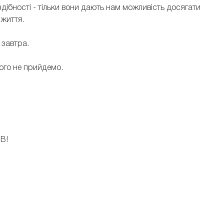
 здібності - тільки вони дають нам можливість досягати
 життя.
 завтра.
чого не прийдемо.
ИВ!