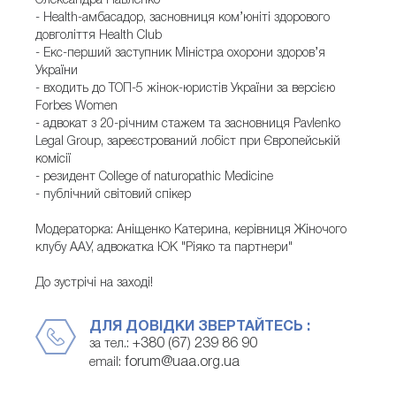
Олександра Павленко
- Health-амбасадор, засновниця ком’юніті здорового
довголіття Health Club
- Екс-перший заступник Міністра охорони здоров’я
України
- входить до ТОП-5 жінок-юристів України за версією
Forbes Women
- адвокат з 20-річним стажем та засновниця Pavlenko
Legal Group, зареєстрований лобіст при Європейській
комісії
- резидент College of naturopathic Medicine
- публічний світовий спікер
Модераторка: Аніщенко Катерина, керівниця Жіночого
клубу ААУ, адвокатка ЮК "Ріяко та партнери"
До зустрічі на заході!
ДЛЯ ДОВІДКИ ЗВЕРТАЙТЕСЬ :
+380 (67) 239 86 90
за тел.:
forum@uaa.org.ua
email: