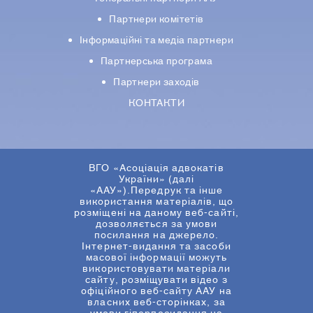
Партнери комiтетiв
Iнформацiйнi та медіа партнери
Партнерська програма
Партнери заходів
КОНТАКТИ
ВГО «Асоціація адвокатів
України» (далі
«ААУ»).Передрук та інше
використання матеріалів, що
розміщені на даному веб-сайті,
дозволяється за умови
посилання на джерело.
Інтернет-видання та засоби
масової інформації можуть
використовувати матеріали
сайту, розміщувати відео з
офіційного веб-сайту ААУ на
власних веб-сторінках, за