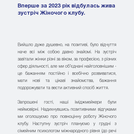
Вперше за 2023 рік відбулась жива
зустріч Жіночого клубу.
Вийшло дуже душевно, на позитиві, було відчуття
наче всі між собою давно знайомі. На зустріч
завітали жінки різні за віком, за професією, з різних
сфер діяльності, але ми об’єднані найголовнішим -
це бажанням постійно і всебічно розвиватися,
мати нові та цікаві знайомства, бажання
подорожувати та вести активний спосіб життя.
Запрошені гості, наші іміджмейкери були
неймовірні. Надихнувшись позитивними відгуками
ми оголошуємо про повноцінну роботу Жіночого
клубу. Наступну зустріч плануємо у грудні з
сімейним психологом міжнародного рівня (до речі