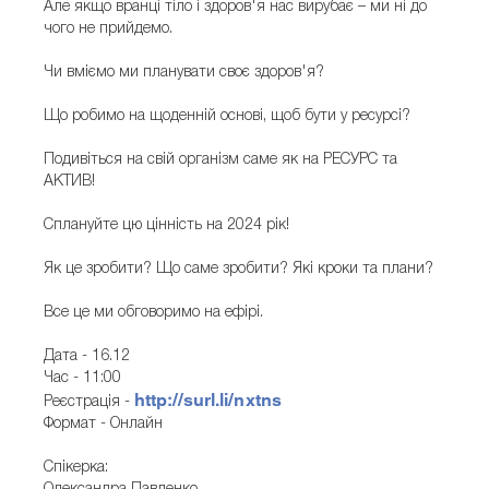
Але якщо вранці тіло і здоров'я нас вирубає – ми ні до
чого не прийдемо.
Чи вміємо ми планувати своє здоров'я?
Що робимо на щоденній основі, щоб бути у ресурсі?
Подивіться на свій організм саме як на РЕСУРС та
АКТИВ!
Сплануйте цю цінність на 2024 рік!
Як це зробити? Що саме зробити? Які кроки та плани?
Все це ми обговоримо на ефірі.
Дата - 16.12
Час - 11:00
http://surl.li/nxtns
Реєстрація -
Формат - Онлайн
Спікерка: