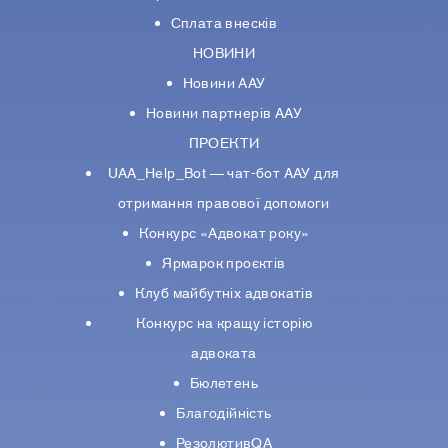
Сплата внесків
НОВИНИ
Новини ААУ
Новини партнерiв ААУ
ПРОЕКТИ
UAA_Help_Bot — чат-бот ААУ для
отримання правової допомоги
Конкурс «Адвокат року»
Ярмарок проєктів
Клуб майбутніх адвокатів
Конкурс на кращу історію
адвоката
Бюлетень
Благодійність
РезолютивQA