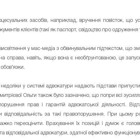
оцесуальних засобів, наприклад, вручення повісток, що 
ментів клієнтів (такі як паспорт, свідоцтво про одруження та
исвітлення у мас-медіа з обвинувальним підтекстом, що змен
 справа, навіть, якщо вона є необґрунтованою, це запуск
 обов’язки.
 недоліки у системі адвокатури надають підстави припусти
митрієвої Ольги також було зазначено, що попри всі зусил
порушення прав і гарантій адвокатської діяльності. Від
відповідальність за такі правопорушення. При цьому ро
ажко переоцінити. Врахування їх позицій і думок є гол
та відповідальної адвокатури, здатної ефективно функціонув