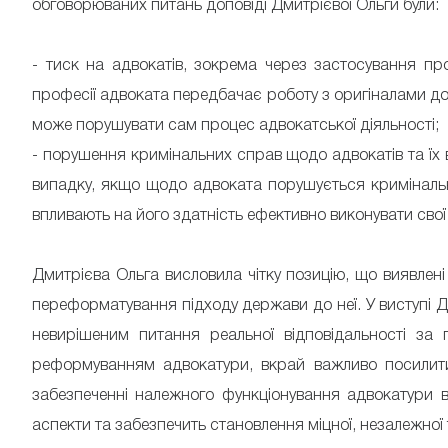
обговорюваних питань доповіді Дмитрієвої Ольги були:
- тиск на адвокатів, зокрема через застосування пр
професії адвоката передбачає роботу з оригіналами доку
може порушувати сам процес адвокатської діяльності;
- порушення кримінальних справ щодо адвокатів та їх в
випадку, якщо щодо адвоката порушується кримінальна
впливають на його здатність ефективно виконувати свої
Дмитрієва Ольга висловила чітку позицію, що виявлені
переформатування підходу держави до неї. У виступі Д
невирішеним питання реальної відповідальності за 
реформуванням адвокатури, вкрай важливо посилити 
забезпеченні належного функціонування адвокатури в
аспекти та забезпечить становлення міцної, незалежної 