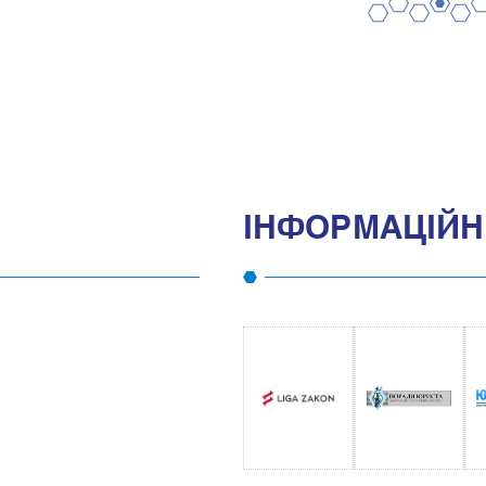
2
4
6
1
3
5
IНФОРМАЦIЙНI