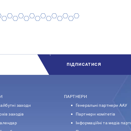
8
10
12
14
16
18
20
7
9
11
13
15
17
19
ПIДПИСАТИСЯ
И
ПАРТНЕРИ
айбутні заходи
Генеральні партнери ААУ
рхів заходів
Партнери комiтетiв
алендар
Iнформацiйнi та медіа пар