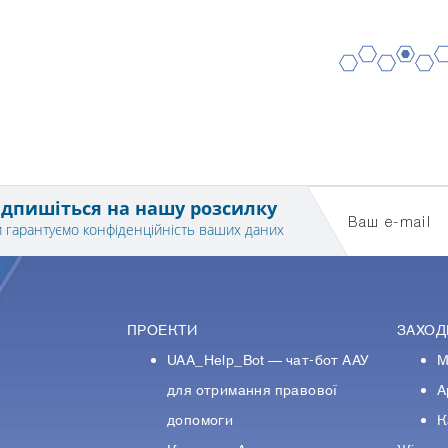
2
4
6
1
3
5
ідпишіться на нашу розсилку
Ваш e-mail
 гарантуємо конфіденційність ваших даних
ПРОЕКТИ
ЗАХОД
UAA_Help_Bot — чат-бот ААУ
М
У
для отримання правової
А
допомоги
К