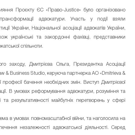
ияння Проєкту ЄС «Право-Justice» було організовано
 трансформації адвокатури. Участь у події взяли
ції України, Національної асоціації адвокатів України,
кож українські та закордонні фахівці, представники
катської спільноти.
о заходу, Дмитрієва Ольга, Президентка Асоціації
aw & Business Studio, керуюча партнерка АО «Dmitrieva &
ї професії бачення необхідних змін. Виступ Дмитрієвої
ізації. В умовах реформування адвокатури, розуміння та
 та результативності майбутніх перетворень у сфері
ема в умовах повномасштабної війни, та наголосила на
печення незалежності адвокатської діяльності. Серед