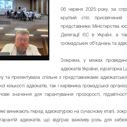
06 червня 2025 року, за спр
круглий стіл, присвячений
представники Міністерства юсти
Делегації ЄС в Україні, а та
громадських об’єднань та адво
Зокрема, у межах проведеног
адвокатів України, кураторка L
толу та презентувала спільне з представниками адвокатсько
ої кількості адвокатів, так і керівника громадської орган
ове значення для гарантування прозорості, підзвітності
які виникають перед адвокатурою на сучасному етапі, зокр
гарантій адвокатів, що відіграє важливу роль для забез