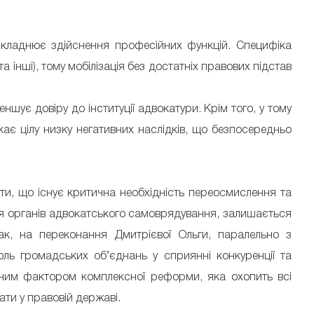
ускладнює здійснення професійних функцій. Специфіка
 інші), тому мобілізація без достатніх правових підстав
шує довіру до інституції адвокатури. Крім того, у тому
ає цілу низку негативних наслідків, що безпосередньо
ти, що існує критична необхідність переосмислення та
ля органів адвокатського самоврядування, залишається
так, на переконання Дмитрієвої Ольги, паралельно з
ль громадських об’єднань у сприянні конкуренції та
овним фактором комплексної реформи, яка охопить всі
ати у правовій державі.