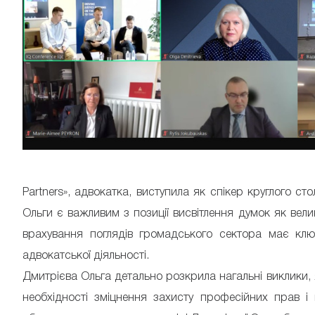
Partners», адвокатка, виступила як спікер круглого с
Ольги є важливим з позиції висвітлення думок як велик
врахування поглядів громадського сектора має ключ
адвокатської діяльності.
Дмитрієва Ольга детально розкрила нагальні виклики, 
необхідності зміцнення захисту професійних прав і 