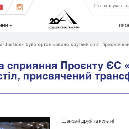
Що ви шукаєте..
ИНИ
ПРО
о-Justice» було організовано круглий стіл, присвяче
за сприяння Проєкту ЄС 
стіл, присвячений транс
Шановні друзі та колеги!