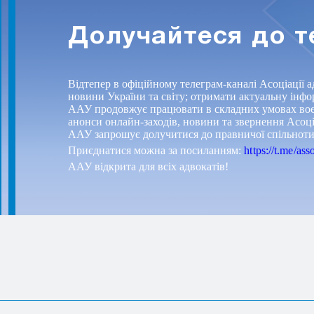
9
Долучайтеся до 
Відтепер в офіційному телеграм-каналі Асоціації а
новини України та світу; отримати актуальну інф
ААУ продовжує працювати в складних умовах воєнн
анонси онлайн-заходів, новини та звернення Асоці
ААУ запрошує долучитися до правничої спільноти, 
Приєднатися можна за посиланням:
https://t.me/as
ААУ відкрита для всіх адвокатів!