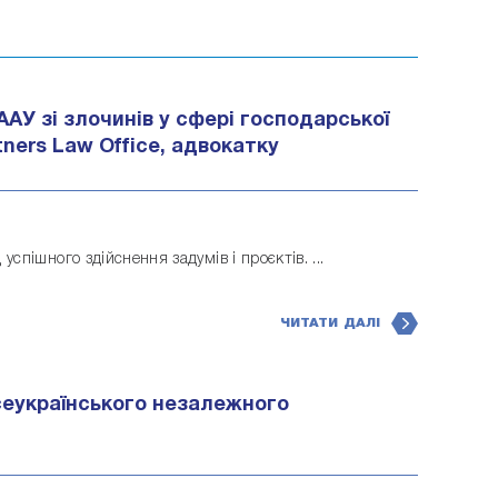
АУ зі злочинів у сфері господарської
ners Law Office, адвокатку
спішного здійснення задумів і проєктів. ...
ЧИТАТИ ДАЛІ
сеукраїнського незалежного