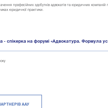
начення професійних здобутків адвокатів та юридичних компаній п
ямках юридичної практики.
 - спікерка на форумі «Адвокатура. Формула успі
року
rumuaa.short.gy/68BXhq
orumuaa.short.gy/Z2n1V2
АРТНЕРIВ ААУ