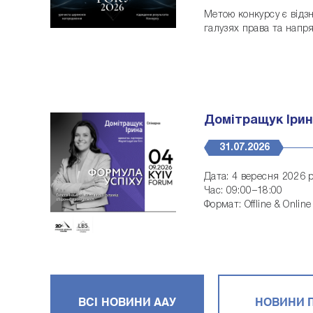
Метою конкурсу є відз
галузях права та напр
Подання анкет...
Домітращук Ірина
31.07.2026
Дата: 4 вересня 2026 
Час: 09:00–18:00
Формат: Offline & Online
https://fo
Програма:
https://f
Реєстрація:
ВСІ НОВИНИ ААУ
НОВИНИ П