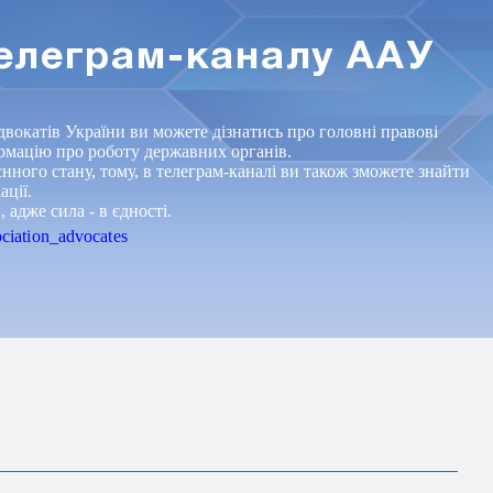
телеграм-каналу ААУ
двокатів України ви можете дізнатись про головні правові
ормацію про роботу державних органів.
ого стану, тому, в телеграм-каналі ви також зможете знайти
ації.
адже сила - в єдності.
sociation_advocates