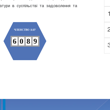
2
4
5
атури в суспільстві та задоволення та
3
5
6
4
6
7
ЧЛЕНСТВО ААУ
5
7
8
6
0
8
9
7
1
9
8
2
9
3
4
5
6
7
8