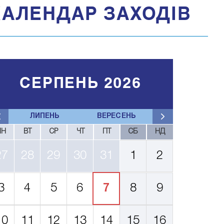
КАЛЕНДАР ЗАХОДІВ
СЕРПЕНЬ 2026
ЛИПЕНЬ
ВЕРЕСЕНЬ
ПН
ВТ
СР
ЧТ
ПТ
СБ
НД
27
28
29
30
31
1
2
3
4
5
6
7
8
9
10
11
12
13
14
15
16