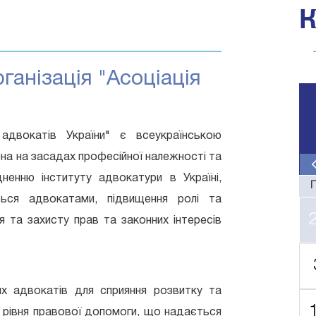
ганізація "Асоціація
 адвокатів України" є всеукраїнською
на на засадах професійної належності та
ненню інституту адвокатури в Україні,
ься адвокатами, підвищення ролі та
0
 та захисту прав та законних інтересів
0
1
1
2
0
2
3
их адвокатів для сприяння розвитку та
1
3
4
я рівня правової допомоги, що надається