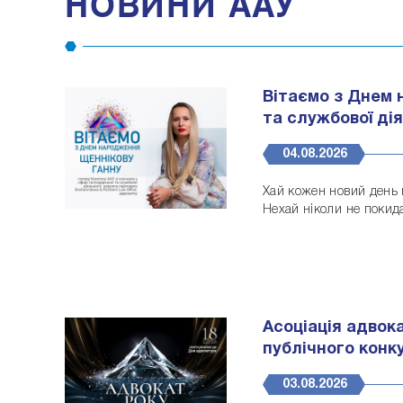
НОВИНИ ААУ
Вітаємо з Днем 
та службової дія
04.08.2026
Хай кожен новий день 
Нехай ніколи не покида
Асоціація адвок
публічного конку
03.08.2026