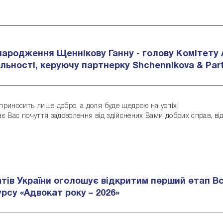
народження Щеннікову Ганну - голову Комітету А
льності, керуючу партнерку Shchennikova & Part
приносить лише добро, а доля буде щедрою на успіх!
є Вас почуття задоволення від здійснених Вами добрих справ, від у
атів України оголошує відкритим перший етап В
рсу «Адвокат року – 2026»