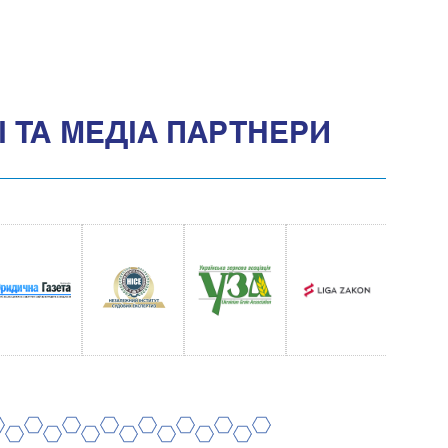
 ТА МЕДIА ПАРТНЕРИ
8
10
12
14
16
18
20