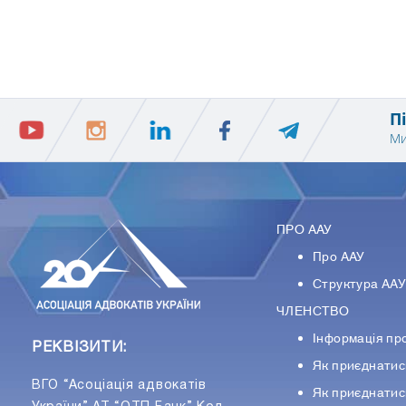
1
П
Ми
ПРО ААУ
Про ААУ
Структура АА
ЧЛЕНСТВО
Інформація пр
РЕКВІЗИТИ:
Як приєднатис
ВГО “Асоціація адвокатів
Як приєднатис