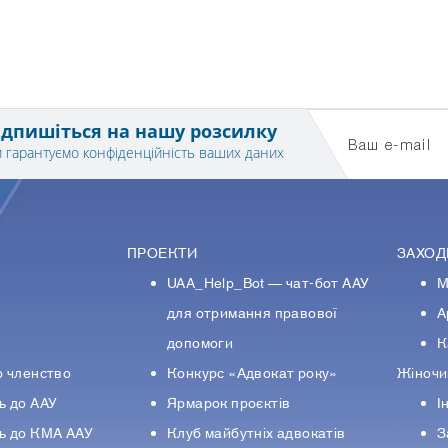
1
3
5
ідпишіться на нашу розсилку
Ваш e-mail
 гарантуємо конфіденційність ваших даних
ПРОЕКТИ
ЗАХОД
UAA_Help_Bot — чат-бот ААУ
М
У
для отримання правової
А
допомоги
К
о членство
Конкурс «Адвокат року»
Жіночи
ь до ААУ
Ярмарок проєктів
І
ь до КМА ААУ
Клуб майбутніх адвокатів
З