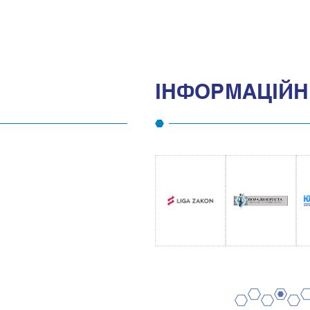
IНФОРМАЦIЙНI
2
4
6