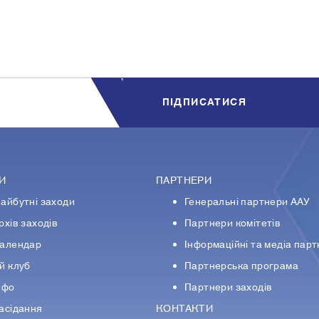
7
9
11
13
15
17
19
ПIДПИСАТИСЯ
И
ПАРТНЕРИ
айбутні заходи
Генеральні партнери ААУ
рхів заходів
Партнери комiтетiв
алендар
Iнформацiйнi та медіа пар
й клуб
Партнерська програма
нфо
Партнери заходів
асідання
КОНТАКТИ