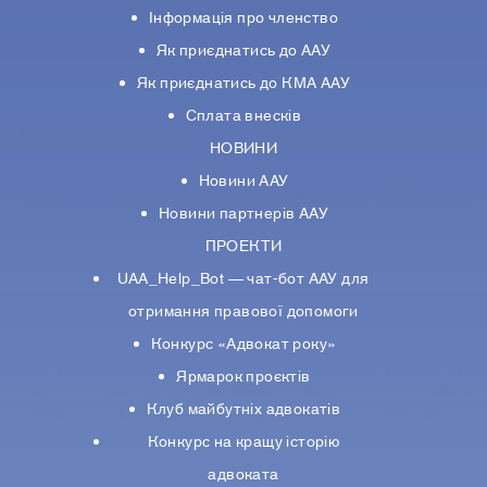
Інформація про членство
Як приєднатись до ААУ
Як приєднатись до КМА ААУ
Сплата внесків
НОВИНИ
Новини ААУ
Новини партнерiв ААУ
ПРОЕКТИ
UAA_Help_Bot — чат-бот ААУ для
отримання правової допомоги
Конкурс «Адвокат року»
Ярмарок проєктів
Клуб майбутніх адвокатів
Конкурс на кращу історію
адвоката