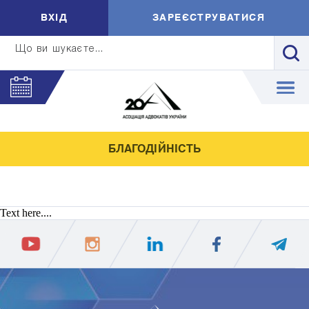
ВXIД
ЗАРЕЄСТРУВАТИСЯ
Що ви шукаєте...
БЛАГОДІЙНІСТЬ
Text here....
ПIДПИСАТИСЯ
Ваш e-mail