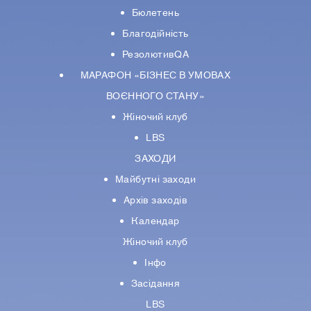
Бюлетень
Благодійність
РезолютивQA
МАРАФОН «БІЗНЕС В УМОВАХ
ВОЄННОГО СТАНУ»
Жіночий клуб
LBS
ЗАХОДИ
Майбутні заходи
Архів заходів
Календар
Жіночий клуб
Інфо
Засідання
LBS