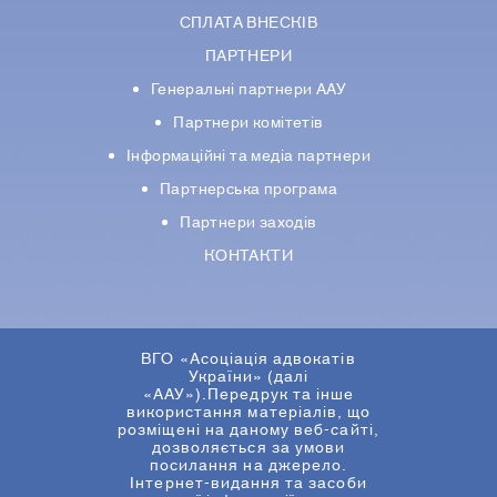
СПЛАТА ВНЕСКІВ
ПАРТНЕРИ
Генеральні партнери ААУ
Партнери комiтетiв
Iнформацiйнi та медіа партнери
Партнерська програма
Партнери заходів
КОНТАКТИ
ВГО «Асоціація адвокатів
України» (далі
«ААУ»).Передрук та інше
використання матеріалів, що
розміщені на даному веб-сайті,
дозволяється за умови
посилання на джерело.
Інтернет-видання та засоби