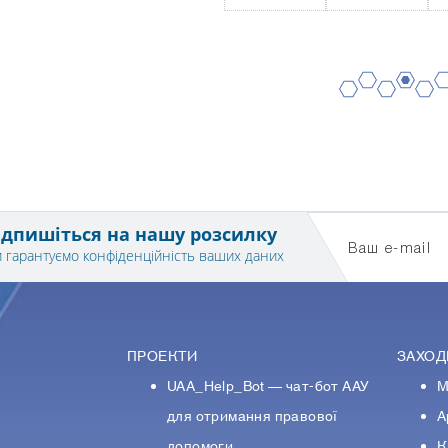
2
4
6
1
3
5
ідпишіться на нашу розсилку
Ваш e-mail
 гарантуємо конфіденційність ваших даних
ПРОЕКТИ
ЗАХОД
UAA_Help_Bot — чат-бот ААУ
М
У
для отримання правової
А
допомоги
К