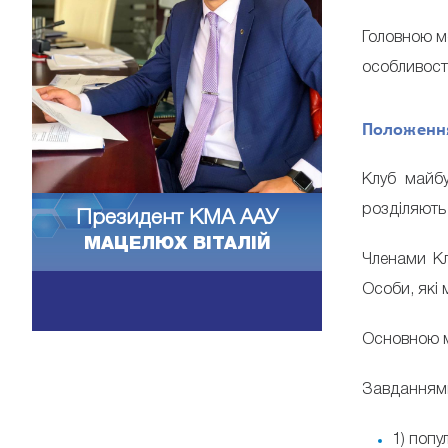
Головною м
особливості
Положенн
Клуб майбу
розділяють
Президент КМА ААУ
МАЦЕЛЮХ ВІТАЛІЙ
Членами Кл
Особи, які 
Основною ме
Завданнями
1) попу