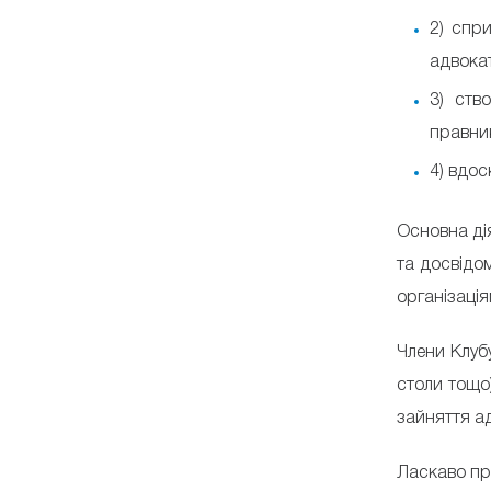
2) спр
адвокат
3) ств
правни
4) вдос
Основна дія
та досвідо
організаці
Члени Клубу
столи тощо
зайняття а
Ласкаво пр