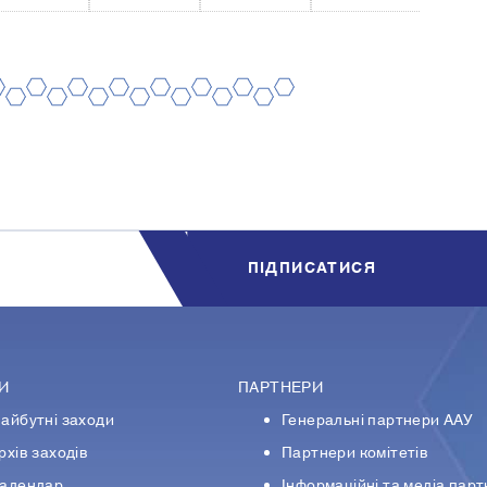
8
10
12
14
16
18
20
7
9
11
13
15
17
19
ПIДПИСАТИСЯ
И
ПАРТНЕРИ
айбутні заходи
Генеральні партнери ААУ
рхів заходів
Партнери комiтетiв
алендар
Iнформацiйнi та медіа пар