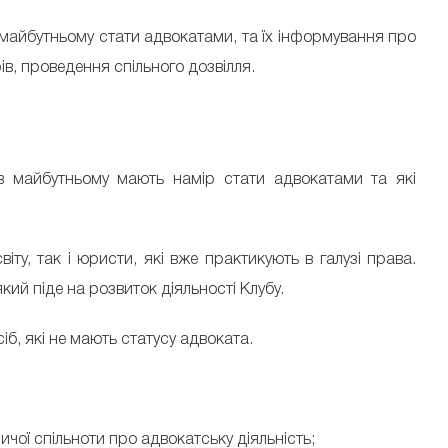
майбутньому стати адвокатами, та їх інформування про
ів, проведення спільного дозвілля.
 в майбутньому мають намір стати адвокатами та які
ту, так і юристи, які вже практикують в галузі права.
який піде на розвиток діяльності Клубу.
іб, які не мають статусу адвоката.
ичої спільноти про адвокатську діяльність;