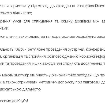
ияння юристам у підготовці до складання кваліфікаційних
ською діяльністю;
орення умов для спілкування та обміну досвідом між а
ками;
коналення законодавства та теоретико-методологічних заса
льність Клубу - регулярне проведення зустрічей, конференц
м, організація та сприяння розповсюдженню корисної інфо
ями та проведення інших заходів, які сприяють досягненню 
 мають змогу брати участь у різноманітних заходах, що пров
), а також отримувати методичну допомогу при підготовці д
двокатською діяльністю.
осимо до Клубу!