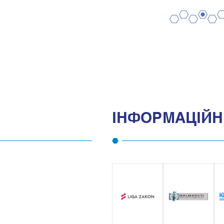
2
4
6
1
3
5
IНФОРМАЦIЙНI