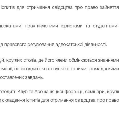
 іспитів для отримання свідоцтва про право зайняття
двокатами, практикуючими юристами та студентами-
д правового регулювання адвокатської діяльності.
ій, круглих столів, де його члени обмінюються знаннями
рмації, налагодження стосунків з іншими громадськими
поставлених завдань.
одить Клуб та Асоціація (конференції, семінари, круглі
о складання іспитів для отримання свідоцтва про право