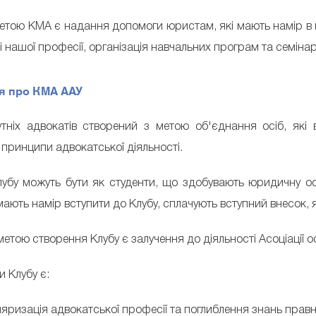
етою КМА є надання допомоги юристам, які мають намір в 
 нашої професії, організація навчальних програм та семінар
я про КМА ААУ
тніх адвокатів створений з метою об'єднання осіб, які
 принципи адвокатської діяльності.
убу можуть бути як студенти, що здобувають юридичну осві
мають намір вступити до Клубу, сплачують вступний внесок, 
тою створення Клубу є залучення до діяльності Асоціації ос
 Клубу є:
ляризація адвокатської професії та поглиблення знань правн