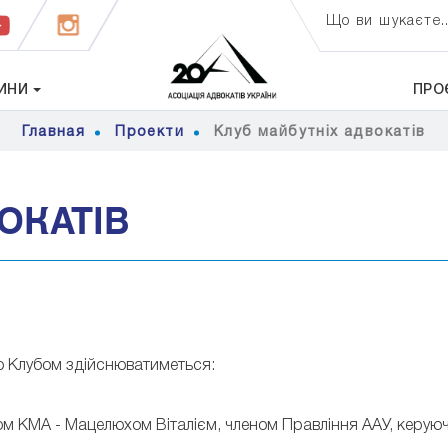
Що ви шукаєте..
ИНИ
ПРО
Главная
Проекти
Клуб майбутніх адвокатів
ОКАТІВ
о Клубом здійснюватиметься:
м КМА - Мацелюхом Віталієм, членом Правління ААУ, керуюч