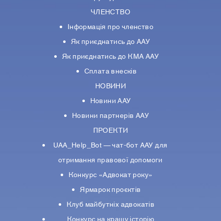
ЧЛЕНСТВО
Інформація про членство
Як приєднатись до ААУ
Як приєднатись до КМА ААУ
Сплата внесків
НОВИНИ
Новини ААУ
Новини партнерiв ААУ
ПРОЕКТИ
UAA_Help_Bot — чат-бот ААУ для
отримання правової допомоги
Конкурс «Адвокат року»
Ярмарок проєктів
Клуб майбутніх адвокатів
Конкурс на кращу історію