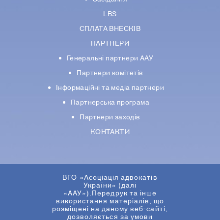
LBS
СПЛАТА ВНЕСКІВ
ПАРТНЕРИ
Генеральні партнери ААУ
Партнери комiтетiв
Iнформацiйнi та медіа партнери
Партнерська програма
Партнери заходів
КОНТАКТИ
ВГО «Асоціація адвокатів
України» (далі
«ААУ»).Передрук та інше
використання матеріалів, що
розміщені на даному веб-сайті,
дозволяється за умови