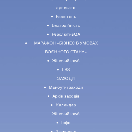
адвоката
Бюлетень
Благодійність
РезолютивQA
МАРАФОН «БІЗНЕС В УМОВАХ
ВОЄННОГО СТАНУ»
Жіночий клуб
LBS
ЗАХОДИ
Майбутні заходи
Архів заходів
Календар
Жіночий клуб
Інфо
Засідання