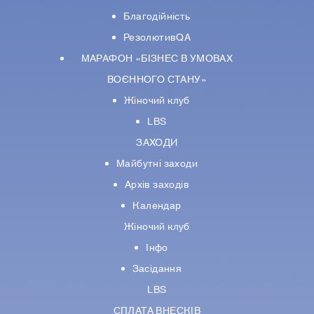
Благодійність
РезолютивQA
МАРАФОН «БІЗНЕС В УМОВАХ
ВОЄННОГО СТАНУ»
Жіночий клуб
LBS
ЗАХОДИ
Майбутні заходи
Архів заходів
Календар
Жіночий клуб
Інфо
Засідання
LBS
СПЛАТА ВНЕСКІВ