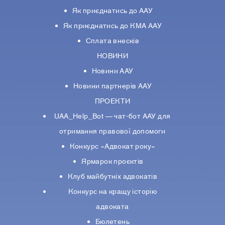
Як приєднатись до ААУ
Як приєднатись до КМА ААУ
Сплата внесків
НОВИНИ
Новини ААУ
Новини партнерiв ААУ
ПРОЕКТИ
UAA_Help_Bot — чат-бот ААУ для
отримання правової допомоги
Конкурс «Адвокат року»
Ярмарок проєктів
Клуб майбутніх адвокатів
Конкурс на кращу історію
адвоката
Бюлетень