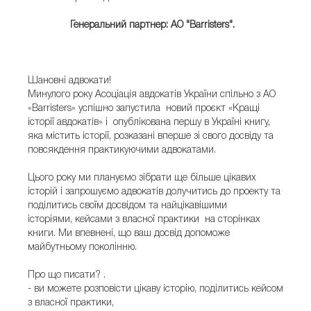
Генеральний партнер: АО "Barristers".
Шановні адвокати!
Минулого року Асоціація авдокатів України спільно з АО
«Barristers» успішно запустила новий проєкт «Кращі
історії авдокатів» і опублікована першу в Україні книгу,
яка містить історії, розказані вперше зі свого досвіду та
повсякдення практикуючими адвокатами.
Цього року ми плануємо зібрати ще більше цікавих
історій і запрошуємо адвокатів долучитись до проекту та
поділитись своїм досвідом та найцікавішими
історіями, кейсами з власної практики на сторінках
книги. Ми впевнені, що ваш досвід допоможе
майбутньому поколінню.
Про що писати? .
- ви можете розповісти цікаву історію, поділитись кейсом
з власної практики,