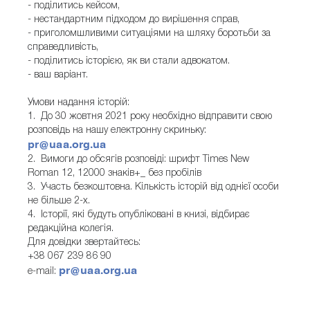
- поділитись кейсом,
- нестандартним підходом до вирішення справ,
- приголомшливими ситуаціями на шляху боротьби за
справедливість,
- поділитись історією, як ви стали адвокатом.
- ваш варіант.
Умови надання історій:
1. До 30 жовтня 2021 року необхідно відправити свою
розповідь на нашу електронну скриньку:
pr@uaa.org.ua
2. Вимоги до обсягів розповіді: шрифт Times New
Roman 12, 12000 знаків+_ без пробілів
3. Участь безкоштовна. Кількість історій від однієї особи
не більше 2-х.
4. Історії, які будуть опубліковані в книзі, відбирає
редакційна колегія.
Для довідки звертайтесь:
+38 067 239 86 90
pr@uaa.org.ua
e-mail: