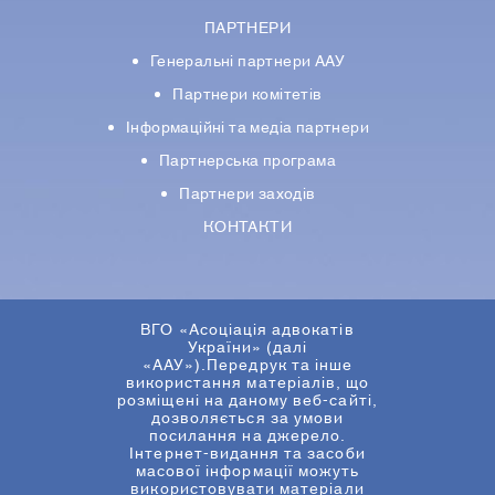
ПАРТНЕРИ
Генеральні партнери ААУ
Партнери комiтетiв
Iнформацiйнi та медіа партнери
Партнерська програма
Партнери заходів
КОНТАКТИ
ВГО «Асоціація адвокатів
України» (далі
«ААУ»).Передрук та інше
використання матеріалів, що
розміщені на даному веб-сайті,
дозволяється за умови
посилання на джерело.
Інтернет-видання та засоби
масової інформації можуть
використовувати матеріали