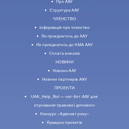
Про ААУ
Структура ААУ
ЧЛЕНСТВО
Інформація про членство
Як приєднатись до ААУ
Як приєднатись до КМА ААУ
Сплата внесків
НОВИНИ
Новини ААУ
Новини партнерiв ААУ
ПРОЕКТИ
UAA_Help_Bot — чат-бот ААУ для
отримання правової допомоги
Конкурс «Адвокат року»
Ярмарок проєктів