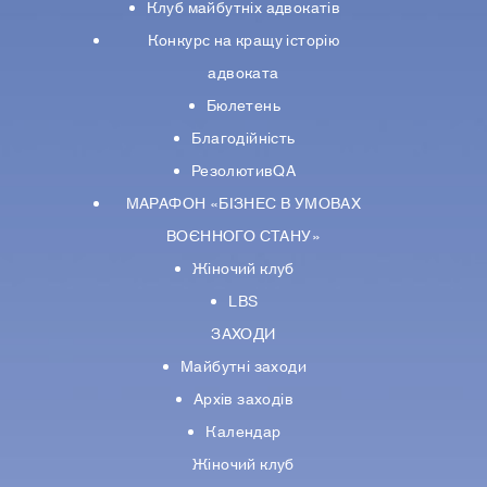
Клуб майбутніх адвокатів
Конкурс на кращу історію
адвоката
Бюлетень
Благодійність
РезолютивQA
МАРАФОН «БІЗНЕС В УМОВАХ
ВОЄННОГО СТАНУ»
Жіночий клуб
LBS
ЗАХОДИ
Майбутні заходи
Архів заходів
Календар
Жіночий клуб