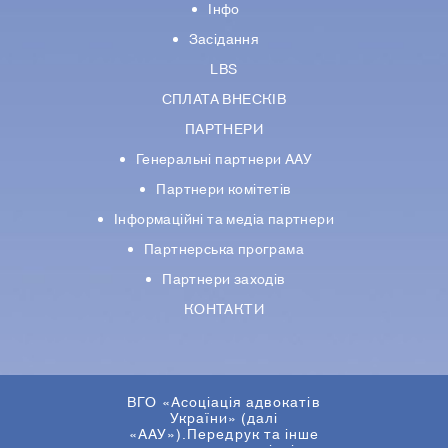
Інфо
Засідання
LBS
СПЛАТА ВНЕСКІВ
ПАРТНЕРИ
Генеральні партнери ААУ
Партнери комiтетiв
Iнформацiйнi та медіа партнери
Партнерська програма
Партнери заходів
КОНТАКТИ
ВГО «Асоціація адвокатів
України» (далі
«ААУ»).Передрук та інше