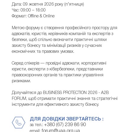
Дата: 09 жовтня 2026 року (п’ятниця)
Час: 09:00 – 18:00
Формат: Offline & Online
Метою форуму є створення професійного простору для
адвокатів, юристів, керівників компаній та експертів з
безпеки, щоб спільно визначити практичні шляхи
захисту бізнесу та мінімізації ризиків у сучасних
економічних та правових умовах.
Серед спікерів — провідні адвокати, корпоративні
юристи, експерти з кібербезпеки, представники
правоохоронних органів та практики управління
ризиками.
Долучайтеся до BUSINESS PROTECTION 2026 - A2B
FORUM, щоб отримати практичні знання та стратегічні
інструменти для ефективного захисту бізнесу.
ДЛЯ ДОВІДКИ ЗВЕРТАЙТЕСЬ :
+380 (67) 239 86 90
за тел.:
forum@uaa.org.ua
email: