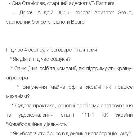
- Єна Станіслав, старший адвокат VB Partners
- Длігач Андрій, д.е.н., голова Advanter Group,
засновник бізнес-спільноти Board
Під час 4 сесії були обговорені такі теми:
* Як діяти під час обшуків?
* Санкції на осіб та компанії, які підтримують країну-
агресора
* Вилучення майна рф в Україні: як працює
механізм?
* Судова практика, основні проблеми застосування
та удосконалення статті 111-1 КК України
"Колабораційна діяльність"
* Як убезпечити бізнес від ризиків колабораціонізму?