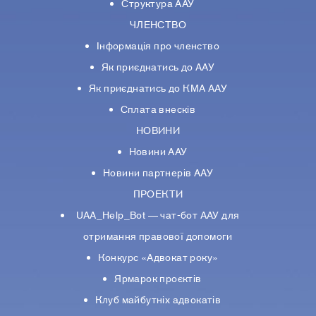
Структура ААУ
ЧЛЕНСТВО
Інформація про членство
Як приєднатись до ААУ
Як приєднатись до КМА ААУ
Сплата внесків
НОВИНИ
Новини ААУ
Новини партнерiв ААУ
ПРОЕКТИ
UAA_Help_Bot — чат-бот ААУ для
отримання правової допомоги
Конкурс «Адвокат року»
Ярмарок проєктів
Клуб майбутніх адвокатів