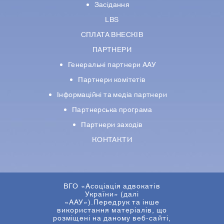
Засідання
LBS
СПЛАТА ВНЕСКІВ
ПАРТНЕРИ
Генеральні партнери ААУ
Партнери комiтетiв
Iнформацiйнi та медіа партнери
Партнерська програма
Партнери заходів
КОНТАКТИ
ВГО «Асоціація адвокатів
України» (далі
«ААУ»).Передрук та інше
використання матеріалів, що
розміщені на даному веб-сайті,