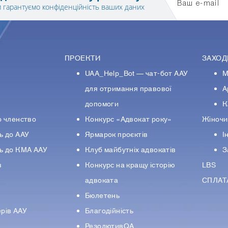
Ваш e-mail
 гарантуємо конфіденційність ваших даних
ПРОЕКТИ
ЗАХОД
UAA_Help_Bot — чат-бот ААУ
М
У
для отримання правової
А
допомоги
К
о членство
Конкурс «Адвокат року»
Жіночи
ь до ААУ
Ярмарок проєктів
І
ь до КМА ААУ
Клуб майбутніх адвокатів
З
в
Конкурс на кращу історію
LBS
адвоката
СПЛАТ
Бюлетень
рiв ААУ
Благодійність
РезолютивQA