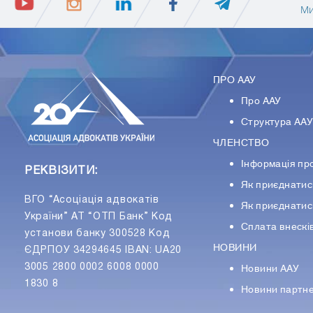
Ми
ПРО ААУ
Про ААУ
Структура АА
ЧЛЕНСТВО
Інформація пр
РЕКВІЗИТИ:
Як приєднатис
ВГО “Асоціація адвокатів
Як приєднатис
України” АТ “ОТП Банк” Код
Сплата внескі
установи банку 300528 Код
НОВИНИ
ЄДРПОУ 34294645 IBAN: UA20
Новини ААУ
3005 2800 0002 6008 0000
1830 8
Новини партне