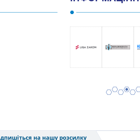
2
4
6
1
3
5
ідпишіться на нашу розсилку