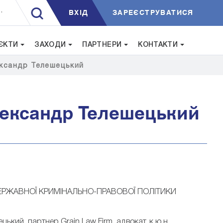
ВXIД
ЗАРЕЄСТРУВАТИСЯ
.
ЄКТИ
ЗАХОДИ
ПАРТНЕРИ
КОНТАКТИ
ександр Телешецький
лександр Телешецький
 ДЕРЖАВНОЇ КРИМІНАЛЬНО-ПРАВОВОЇ ПОЛІТИКИ
кий, партнер Grain Law Firm, адвокат, к.ю.н.