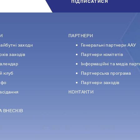
ПIДПИСАТИСЯ
И
ПАРТНЕРИ
айбутні заходи
Генеральні партнери ААУ
рхів заходів
Партнери комiтетiв
алендар
Iнформацiйнi та медіа пар
й клуб
Партнерська програма
нфо
Партнери заходів
асідання
КОНТАКТИ
А ВНЕСКІВ