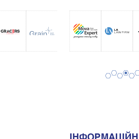
2
4
6
1
3
5
IНФОРМАЦIЙНI