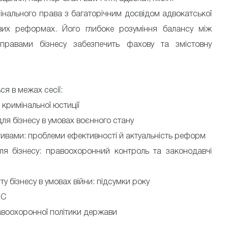
мінального права з багаторічним досвідом адвокатської
ових реформах. Його глибоке розуміння балансу між
правами бізнесу забезпечить фахову та змістовну
я в межах сесії:
і кримінальної юстиції
ля бізнесу в умовах воєнного стану
тивами: проблеми ефективності й актуальність реформ
ля бізнесу: правоохоронний контроль та законодавчі
ту бізнесу в умовах війни: підсумки року
ВС
равоохоронної політики держави