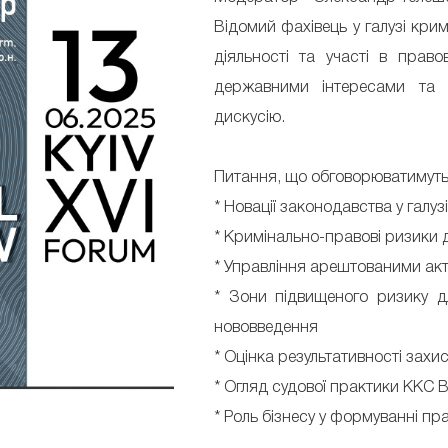
Відомий фахівець у галузі кри
діяльності та участі в прав
державними інтересами та 
дискусію.
Питання, що обговорюватимутьс
* Новації законодавства у галуз
* Кримінально-правові ризики д
* Управління арештованими ак
* Зони підвищеного ризику д
нововведення
* Оцінка результативності захис
* Огляд судової практики ККС 
* Роль бізнесу у формуванні п