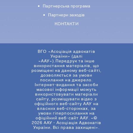
Партнерська програма
Партнери заходів
КОНТАКТИ
ВГО «Асоціація адвокатів
України» (далі
«ААУ»).Передрук та інше
використання матеріалів, що
розміщені на даному веб-сайті,
дозволяється за умови
посилання на джерело.
Інтернет-видання та засоби
масової інформації можуть
використовувати матеріали
сайту, розміщувати відео з
офіційного веб-сайту ААУ на
власних веб-сторінках, за
умови гіперпосилання на
офіційний веб-сайт ААУ. «©
2026 ААУ - Асоціація Адвокатів
України. Всі права захищені».