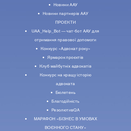
Новини ААУ
Новини партнерiв ААУ
ПРОЕКТИ
UAA_Help_Bot — чат-бот ААУ для
отримання правової допомоги
Конкурс «Адвокат року»
Ярмарок проєктів
Клуб майбутніх адвокатів
Конкурс на кращу історію
адвоката
Бюлетень
Благодійність
РезолютивQA
МАРАФОН «БІЗНЕС В УМОВАХ
ВОЄННОГО СТАНУ»