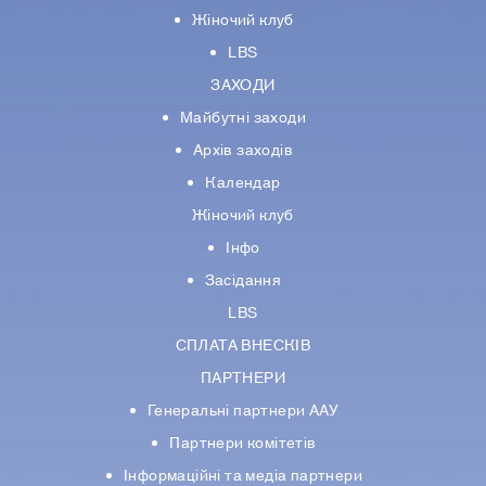
Жіночий клуб
LBS
ЗАХОДИ
Майбутні заходи
Архів заходів
Календар
Жіночий клуб
Інфо
Засідання
LBS
СПЛАТА ВНЕСКІВ
ПАРТНЕРИ
Генеральні партнери ААУ
Партнери комiтетiв
Iнформацiйнi та медіа партнери