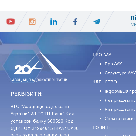
П
Ми
ПРО ААУ
Про ААУ
Структура АА
ЧЛЕНСТВО
Інформація пр
РЕКВІЗИТИ:
Як приєднатис
ВГО “Асоціація адвокатів
Як приєднатис
України” АТ “ОТП Банк” Код
Сплата внескі
установи банку 300528 Код
НОВИНИ
ЄДРПОУ 34294645 IBAN: UA20