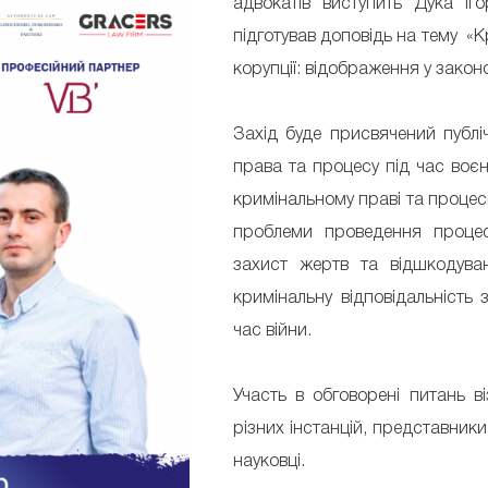
адвокатів виступить Дука Іг
підготував доповідь на тему «
корупції: відображення у закон
Захід буде присвячений публ
права та процесу під час воєнн
кримінальному праві та процесі
проблеми проведення процесу
захист жертв та відшкодуванн
кримінальну відповідальність 
час війни.
Участь в обговорені питань ві
різних інстанцій, представник
науковці.