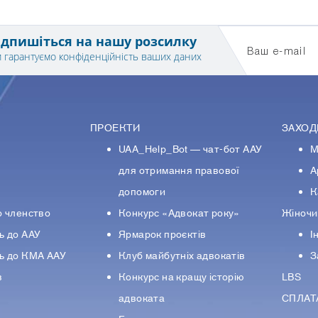
ідпишіться на нашу розсилку
Ваш e-mail
 гарантуємо конфіденційність ваших даних
ПРОЕКТИ
ЗАХОД
UAA_Help_Bot — чат-бот ААУ
М
У
для отримання правової
А
допомоги
К
о членство
Конкурс «Адвокат року»
Жіночи
ь до ААУ
Ярмарок проєктів
І
ь до КМА ААУ
Клуб майбутніх адвокатів
З
в
Конкурс на кращу історію
LBS
адвоката
СПЛАТ