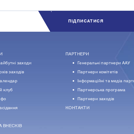
ПIДПИСАТИСЯ
И
ПАРТНЕРИ
айбутні заходи
Генеральні партнери ААУ
рхів заходів
Партнери комiтетiв
алендар
Iнформацiйнi та медіа пар
й клуб
Партнерська програма
нфо
Партнери заходів
асідання
КОНТАКТИ
А ВНЕСКІВ