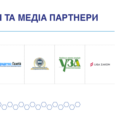
 ТА МЕДIА ПАРТНЕРИ
8
10
12
14
16
18
20
7
9
11
13
15
17
19