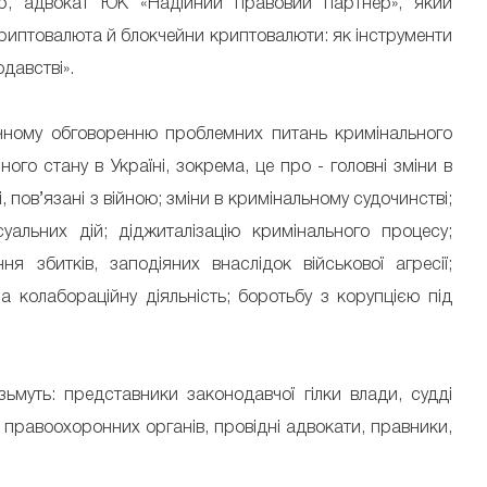
ор, адвокат ЮК «Надійний правовий партнер», який
Криптовалюта й блокчейни криптовалюти: як інструменти
одавстві».
ічному обговоренню проблемних питань кримінального
ого стану в Україні, зокрема, це про - головні зміни в
, пов’язані з війною; зміни в кримінальному судочинстві;
альних дій; діджиталізацію кримінального процесу;
я збитків, заподіяних внаслідок військової агресії;
за колабораційну діяльність; боротьбу з корупцією під
зьмуть: представники законодавчої гілки влади, судді
и правоохоронних органів, провідні адвокати, правники,