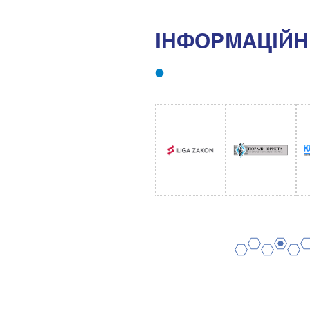
IНФОРМАЦIЙНI
2
4
6
1
3
5