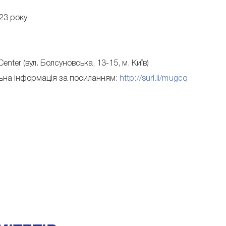
23 року
enter (вул. Болсуновська, 13-15, м. Київ)
льна інформація за посиланням:
http://surl.li/mugcq