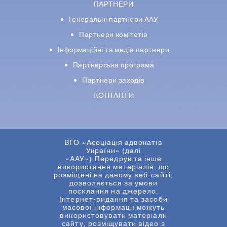
ПАРТНЕРИ
Генеральні партнери ААУ
Партнери комiтетiв
Iнформацiйнi та медіа партнери
Партнерська програма
Партнери заходів
КОНТАКТИ
ВГО «Асоціація адвокатів
України» (далі
«ААУ»).Передрук та інше
використання матеріалів, що
розміщені на даному веб-сайті,
дозволяється за умови
посилання на джерело.
Інтернет-видання та засоби
масової інформації можуть
використовувати матеріали
сайту, розміщувати відео з