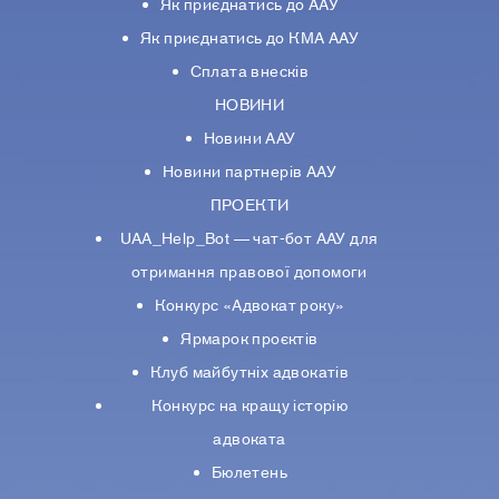
Як приєднатись до ААУ
Як приєднатись до КМА ААУ
Сплата внесків
НОВИНИ
Новини ААУ
Новини партнерiв ААУ
ПРОЕКТИ
UAA_Help_Bot — чат-бот ААУ для
отримання правової допомоги
Конкурс «Адвокат року»
Ярмарок проєктів
Клуб майбутніх адвокатів
Конкурс на кращу історію
адвоката
Бюлетень