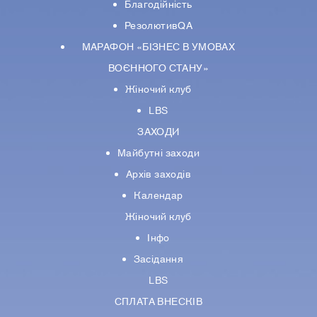
Благодійність
РезолютивQA
МАРАФОН «БІЗНЕС В УМОВАХ
ВОЄННОГО СТАНУ»
Жіночий клуб
LBS
ЗАХОДИ
Майбутні заходи
Архів заходів
Календар
Жіночий клуб
Інфо
Засідання
LBS
СПЛАТА ВНЕСКІВ