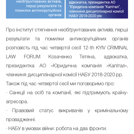
Про інститут стягнення необґрунтованих активів, перші
результати та помилки антикорупційних органів
розповість під час четвертої сесії 12-th KYIV CRIMINAL
LAW FORUM Козаченко Тетяна, адвокатка,
президентка АО «Юридична компанія «Капітал»,
членкиня дисциплінарної комісії НАБУ 2018-2020 рр.
Також під час четвертої сесії ми поговоримо про:
· Cанкції на осіб та компанії, які підтримують країну-
агресора.
· Правовий статус викривачів у кримінальному
провадженні.
· НАБУ в умовах війни: робота на два фронти.