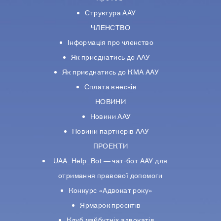
Структура ААУ
ЧЛЕНСТВО
Інформація про членство
Як приєднатись до ААУ
Як приєднатись до КМА ААУ
Сплата внесків
НОВИНИ
Новини ААУ
Новини партнерiв ААУ
ПРОЕКТИ
UAA_Help_Bot — чат-бот ААУ для
отримання правової допомоги
Конкурс «Адвокат року»
Ярмарок проєктів
Клуб майбутніх адвокатів