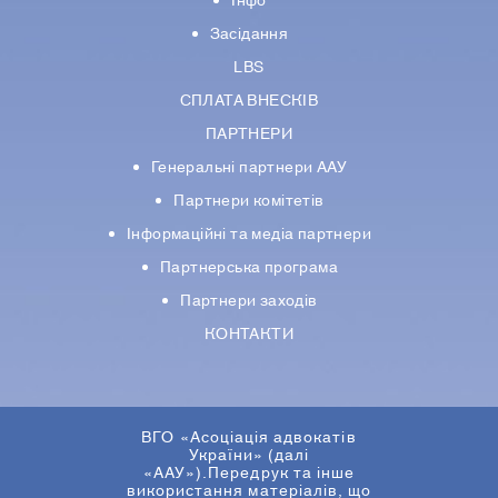
Інфо
Засідання
LBS
СПЛАТА ВНЕСКІВ
ПАРТНЕРИ
Генеральні партнери ААУ
Партнери комiтетiв
Iнформацiйнi та медіа партнери
Партнерська програма
Партнери заходів
КОНТАКТИ
ВГО «Асоціація адвокатів
України» (далі
«ААУ»).Передрук та інше
використання матеріалів, що